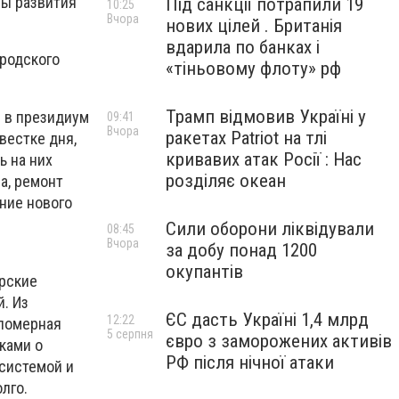
мы развития
Під санкції потрапили 19
10:25
Вчора
нових цілей . Британія
вдарила по банках і
ородского
«тіньовому флоту» рф
Трамп відмовив Україні у
 в президиум
09:41
Вчора
ракетах Patriot на тлі
вестке дня,
кривавих атак Росії : Нас
ь на них
розділяє океан
а, ремонт
ние нового
Сили оборони ліквідували
08:45
Вчора
за добу понад 1200
окупантів
ирские
. Из
ЄС дасть Україні 1,4 млрд
12:22
епомерная
5 серпня
євро з заморожених активів
ками о
РФ після нічної атаки
 системой и
лго.