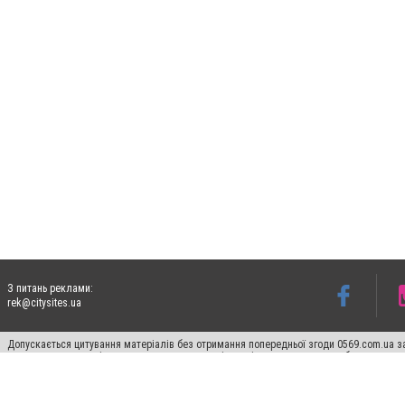
З питань реклами:
rek@citysites.ua
Допускається цитування матеріалів без отримання попередньої згоди 0569.com.ua за
пошукових систем гіперпосилання на цитовані статті не нижче другого абзацу в тек
Матеріали з плашками "Новини компаній", "Промо", "Партнерський матеріал", "Партнер