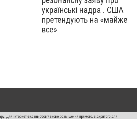
резонансну заяву про
українські надра . США
претендують на «майже
все»
ару. Для інтернет-видань обов'язкове розміщення прямого, відкритого для
лама" публікуються на правах реклами.