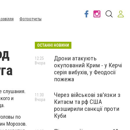
озвілля
Фотоотчеты
ОСТАННІ НОВИНИ
од
Дрони атакують
12:25
Вчора
окупований Крим - у Керчі
га
серія вибухів, у Феодосії
пожежа
е слушания.
Через військові зв'язки з
11:30
кого и
Вчора
Китаєм та рф США
а.
розширили санкції проти
Куби
головы по
ин Морозов.