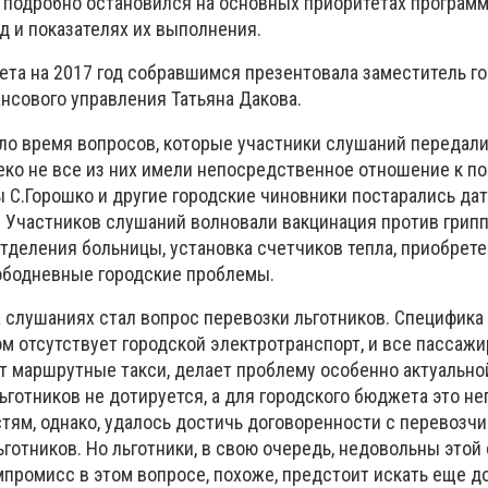
 подробно остановился на основных приоритетах програм
од и показателях их выполнения.
ета на 2017 год собравшимся презентовала заместитель г
нсового управления Татьяна Дакова.
ло время вопросов, которые участники слушаний передали
еко не все из них имели непосредственное отношение к по
вы С.Горошко и другие городские чиновники постарались дат
Участников слушаний волновали вакцинация против грипп
тделения больницы, установка счетчиков тепла, приобрете
ободневные городские проблемы.
 слушаниях стал вопрос перевозки льготников. Специфика
м отсутствует городской электротранспорт, и все пассаж
 маршрутные такси, делает проблему особенно актуальной
ьготников не дотируется, а для городского бюджета это н
стям, однако, удалось достичь договоренности с перевозчи
готников. Но льготники, в свою очередь, недовольны этой
промисс в этом вопросе, похоже, предстоит искать еще до