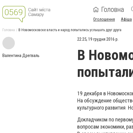
Головна
Оголошення
Афіша
Головна
В Новомосковске власть и народ попытались услышать друг друга
22:25, 19 грудня 2016 р.
В Новомо
Валентина Дрегваль
попытали
19 декабря в Новомоско
На обсуждение обществ
культурного развития Но
Докладчиком по первому
вопросам экономики, ра