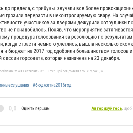
сь до предела, с трибуны звучали все более провокационн
ия грозили перерасти в неконтролируемую свару. На случа
ктивности участников за дверями дежурили сотрудники пол
во не понадобилось. Поняв, что мероприятие затягивается
этому процедура голосования за резолюцию по результатам
и, когда страсти немного улеглись, вышла несколько скомк
ия и бюджет на 2017 год одобрили большинством голосов и
сессии горсовета, которая назначена на 23 декабря.
бхідний текст і натисніть Ctrl + Enter, щоб повідомити про це редакцію
енныеслушания
#бюджетна2016год
0,0
Оцініть першим
Авторизуйтесь
, щоб