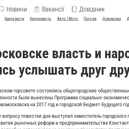
Новини
Вакансії
Довідник
Карта міста
Нерухомість
Авто / Мото
Погода
Довідкова
Д
сковске власть и нар
сь услышать друг дру
вском горсовете состоялись общегородские общественны
енности были вынесены Программа социально-экономичес
вомосковска на 2017 год и городской бюджет будущего год
 вопросу повестки дня выступил заместитель городского 
звития рыночных реформ и предпринимательства Констант