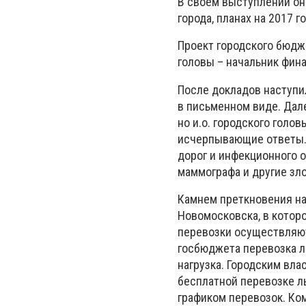
В своем выступлении он
города, планах на 2017 г
Проект городского бюдж
головы – начальник фина
После докладов наступи
в письменном виде. Дал
но и.о. городского голо
исчерпывающие ответы. 
дорог и инфекционного о
маммографа и другие зл
Камнем преткновения на
Новомосковска, в которо
перевозки осуществляют
госбюджета перевозка л
нагрузка. Городским вла
бесплатной перевозке ль
графиком перевозок. Ком