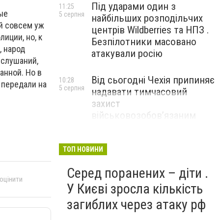
Під ударами один з
11:25
ые
5 серпня
найбільших розподільчих
й совсем уж
центрів Wildberries та НПЗ .
иции, но, к
Безпілотники масовано
, народ
атакували росію
 слушаний,
анной. Но в
Від сьогодні Чехія припиняє
10:28
 передали на
5 серпня
надавати тимчасовий
захист
військовозобов’язаним
українцям
ТОП НОВИНИ
Серед поранених – діти .
 оцінити
У Києві зросла кількість
загиблих через атаку рф