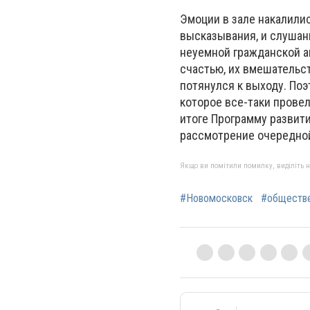
Эмоции в зале накалили
высказывания, и слушан
неуемной гражданской а
счастью, их вмешательст
потянулся к выходу. По
которое все-таки провел
итоге Программу развит
рассмотрение очередной 
Якщо ви помітили помилку, виділіть нео
#Новомосковск
#обществ