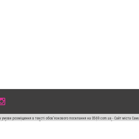
 умови розміщення в тексті обов'язкового посилання на 0569.com.ua - Сайт міста Сам
сті або в якості джерела. Порушення виняткових прав переслідується Законом.
ський спецпроєкт", "Політичні новини", "Пресреліз", "PR", "Офіційно", "Політична рек