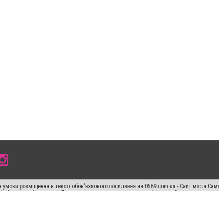
 умови розміщення в тексті обов'язкового посилання на 0569.com.ua - Сайт міста Сам
сті або в якості джерела. Порушення виняткових прав переслідується Законом.
ський спецпроєкт", "Політичні новини", "Пресреліз", "PR", "Офіційно", "Політична рек