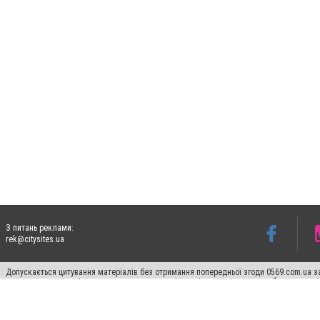
З питань реклами:
rek@citysites.ua
Допускається цитування матеріалів без отримання попередньої згоди 0569.com.ua за
пошукових систем гіперпосилання на цитовані статті не нижче другого абзацу в тек
Матеріали з плашками "Новини компаній", "Промо", "Партнерський матеріал", "Партнер