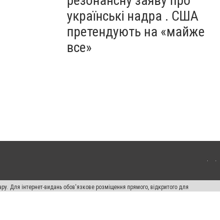
резонансну заяву про
українські надра . США
претендують на «майже
все»
ару. Для інтернет-видань обов'язкове розміщення прямого, відкритого для
лама" публікуються на правах реклами.