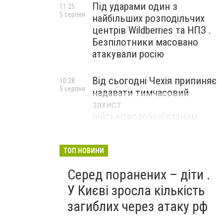
Під ударами один з
11:25
5 серпня
найбільших розподільчих
центрів Wildberries та НПЗ .
Безпілотники масовано
атакували росію
Від сьогодні Чехія припиняє
10:28
5 серпня
надавати тимчасовий
захист
військовозобов’язаним
українцям
ТОП НОВИНИ
Серед поранених – діти .
У Києві зросла кількість
загиблих через атаку рф