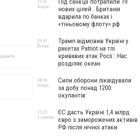
Під санкції потрапили 19
10:25
Вчора
нових цілей . Британія
вдарила по банках і
«тіньовому флоту» рф
Трамп відмовив Україні у
09:41
Вчора
ракетах Patriot на тлі
кривавих атак Росії : Нас
 оцінити
розділяє океан
Сили оборони ліквідували
08:45
Вчора
за добу понад 1200
окупантів
ЄС дасть Україні 1,4 млрд
12:22
5 серпня
євро з заморожених активів
РФ після нічної атаки