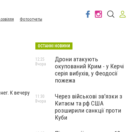
озвілля
Фотоотчеты
ОСТАННІ НОВИНИ
Дрони атакують
12:25
Вчора
окупований Крим - у Керчі
серія вибухів, у Феодосії
пожежа
нег. К вечеру
Через військові зв'язки з
11:30
Вчора
Китаєм та рф США
розширили санкції проти
Куби