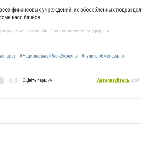
всех финансовых учреждений, их обособленных подраздел
роме касс банков.
бхідний текст і натисніть Ctrl + Enter, щоб повідомити про це редакцію
аппарат
#НациональныйбанкУкраины
#пунктыобменавалют
0,0
Оцініть першим
Авторизуйтесь
, щоб