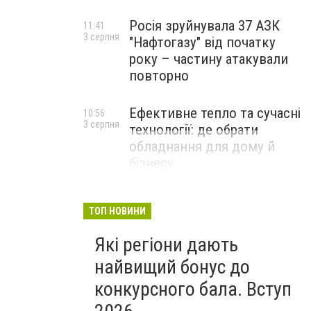
Росія зруйнувала 37 АЗК
11:41
3 серпня
"Нафтогазу" від початку
року – частину атакували
повторно
Ефективне тепло та сучасні
10:56
3 серпня
технології: де обрати
обладнання для дому й
бізнесу
НОВИНИ КОМПАНІЙ
ТОП НОВИНИ
Які регіони дають
найвищий бонус до
конкурсного бала. Вступ