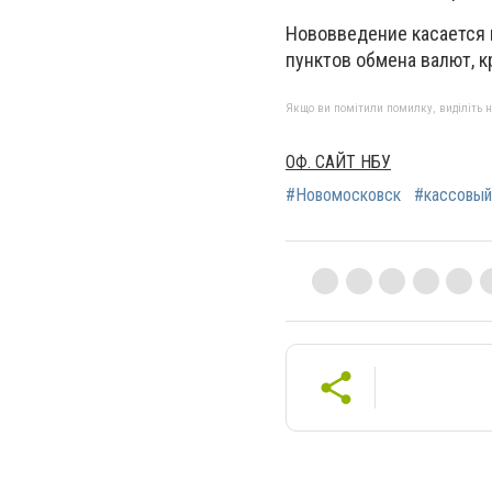
Нововведение касается 
пунктов обмена валют, к
Якщо ви помітили помилку, виділіть нео
ОФ. САЙТ НБУ
#Новомосковск
#кассовый