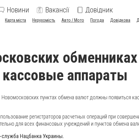
Новини
Вакансії
Довідник
Карта міста
Нерухомість
Авто / Мото
Погода
Довідкова
Д
сковских обменниках
 кассовые аппараты
ех Новомосковских пунктах обмена валют должны появиться ка
спользование регистраторов расчетных операций при совершен
ельно для всех финансовых учреждений и пунктов обмена вал
-служба Нацбанка Украины.