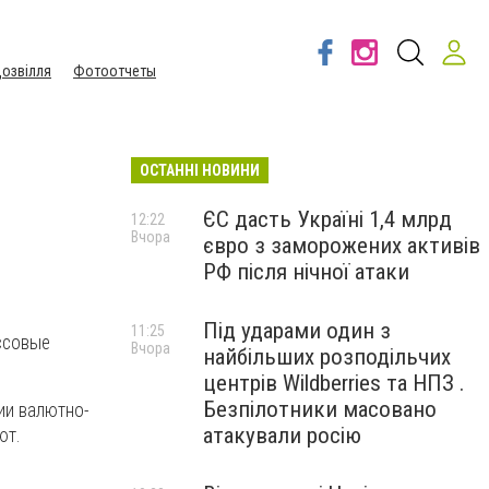
озвілля
Фотоотчеты
ОСТАННІ НОВИНИ
ЄС дасть Україні 1,4 млрд
12:22
Вчора
євро з заморожених активів
РФ після нічної атаки
Під ударами один з
11:25
ссовые
Вчора
найбільших розподільчих
центрів Wildberries та НПЗ .
Безпілотники масовано
ии валютно-
атакували росію
ют.