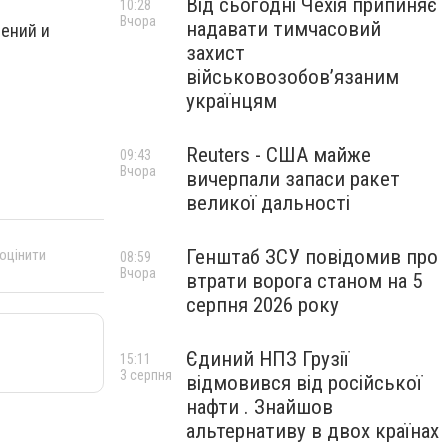
Від сьогодні Чехія припиняє
10:28
Вчора
надавати тимчасовий
ений и
захист
військовозобов’язаним
українцям
Reuters - США майже
09:43
Вчора
вичерпали запаси ракет
великої дальності
Генштаб ЗСУ повідомив про
 оцінити
08:59
Вчора
втрати ворога станом на 5
серпня 2026 року
Єдиний НПЗ Грузії
15:11
3 серпня
відмовився від російської
нафти . Знайшов
альтернативу в двох країнах