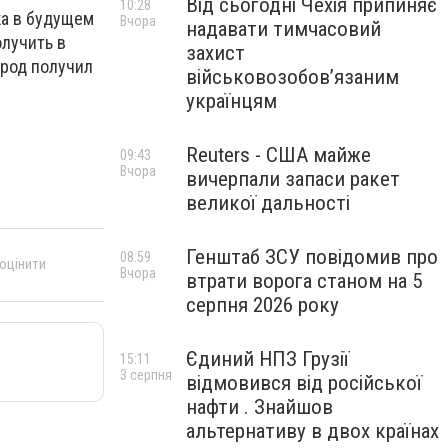
Від сьогодні Чехія припиняє
10:28
ка в будущем
Вчора
надавати тимчасовий
олучить в
захист
ород получил
військовозобов’язаним
українцям
Reuters - США майже
09:43
Вчора
вичерпали запаси ракет
великої дальності
Генштаб ЗСУ повідомив про
08:59
 оцінити
Вчора
втрати ворога станом на 5
серпня 2026 року
Єдиний НПЗ Грузії
15:11
3 серпня
відмовився від російської
нафти . Знайшов
альтернативу в двох країнах