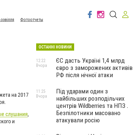
озвілля
Фотоотчеты
ОСТАННІ НОВИНИ
ЄС дасть Україні 1,4 млрд
12:22
Вчора
євро з заморожених активів
РФ після нічної атаки
Під ударами один з
11:25
ета на 2017
Вчора
найбільших розподільчих
ря.
центрів Wildberries та НПЗ .
Безпілотники масовано
е слушания
,
атакували росію
кого и