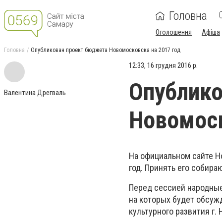
Головна
Оголошення
Афіша
Головна
Опубликован проект бюджета Новомосковска на 2017 год
12:33, 16 грудня 2016 р.
Опублико
Валентина Дрегваль
Новомоск
На официальном сайте Н
год. Принять его собира
Перед сессией народные
на которых будет обсуж
культурного развития г.