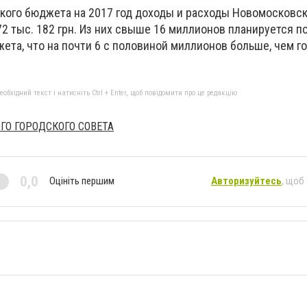
ского бюджета на 2017 год доходы и расходы Новомосковс
72 тыс. 182 грн. Из них свыше 16 миллионов планируется п
ета, что на почти 6 с половиной миллионов больше, чем г
бхідний текст і натисніть Ctrl + Enter, щоб повідомити про це редакцію
ГО ГОРОДСКОГО СОВЕТА
0,0
Оцініть першим
Авторизуйтесь
, щоб