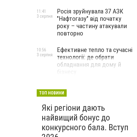
Росія зруйнувала 37 АЗК
11:41
3 серпня
"Нафтогазу" від початку
року – частину атакували
повторно
Ефективне тепло та сучасні
10:56
3 серпня
технології: де обрати
обладнання для дому й
бізнесу
НОВИНИ КОМПАНІЙ
ТОП НОВИНИ
Які регіони дають
найвищий бонус до
конкурсного бала. Вступ