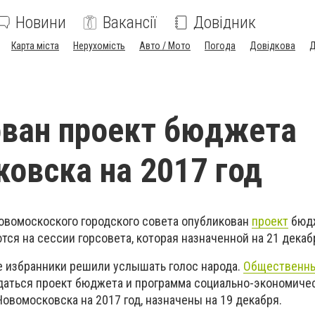
Новини
Вакансії
Довідник
Карта міста
Нерухомість
Авто / Мото
Погода
Довідкова
Д
ван проект бюджета
овска на 2017 год
овомоскоского городского совета опубликован
проект
бюдж
ются на сессии горсовета, которая назначенной на 21 декаб
 избранники решили услышать голос народа.
Общественны
даться проект бюджета и программа социально-экономичес
 Новомосковска на 2017 год, назначены на 19 декабря.