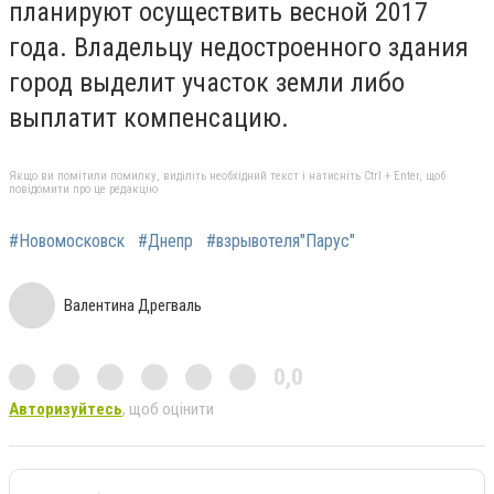
планируют осуществить весной 2017
года. Владельцу недостроенного здания
город выделит участок земли либо
выплатит компенсацию.
Якщо ви помітили помилку, виділіть необхідний текст і натисніть Ctrl + Enter, щоб
повідомити про це редакцію
#Новомосковск
#Днепр
#взрывотеля"Парус"
Валентина Дрегваль
0,0
Авторизуйтесь
, щоб оцінити