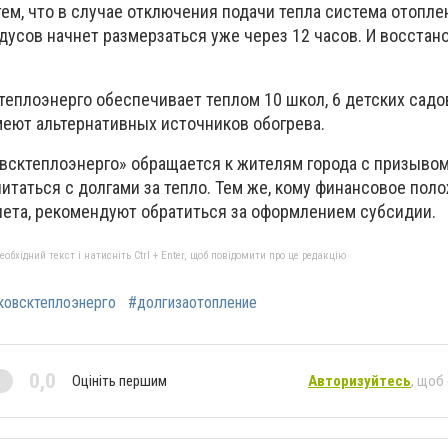
ем, что в случае отключения подачи тепла система отопле
дусов начнет размерзаться уже через 12 часов. И восстан
еплоэнерго обеспечивает теплом 10 школ, 6 детских садо
меют альтернативных источников обогрева.
сктеплоэнерго» обращается к жителям города с призывом
итаться с долгами за тепло. Тем же, кому финансовое пол
чета, рекомендуют обратиться за оформлением субсидии.
бхідний текст і натисніть Ctrl + Enter, щоб повідомити про це редакцію
овсктеплоэнерго
#долгизаотопление
0,0
Оцініть першим
Авторизуйтесь
, щоб