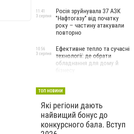
Росія зруйнувала 37 АЗК
11:41
3 серпня
"Нафтогазу" від початку
року – частину атакували
повторно
Ефективне тепло та сучасні
10:56
3 серпня
технології: де обрати
обладнання для дому й
бізнесу
НОВИНИ КОМПАНІЙ
ТОП НОВИНИ
Які регіони дають
найвищий бонус до
конкурсного бала. Вступ