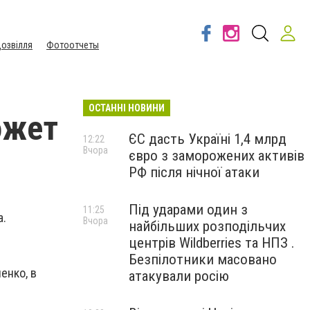
озвілля
Фотоотчеты
ОСТАННІ НОВИНИ
ожет
ЄС дасть Україні 1,4 млрд
12:22
Вчора
євро з заморожених активів
РФ після нічної атаки
Під ударами один з
11:25
а.
Вчора
найбільших розподільчих
центрів Wildberries та НПЗ .
Безпілотники масовано
енко, в
атакували росію