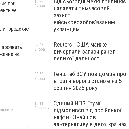
Від сьогодні Чехія припиняє
10:28
ния при
Вчора
надавати тимчасовий
овить ее
захист
військовозобов’язаним
в и городские
українцям
Reuters - США майже
09:43
 проявить
Вчора
вичерпали запаси ракет
ожение не
великої дальності
Генштаб ЗСУ повідомив про
08:59
Вчора
втрати ворога станом на 5
серпня 2026 року
Єдиний НПЗ Грузії
15:11
3 серпня
відмовився від російської
 оцінити
нафти . Знайшов
альтернативу в двох країнах