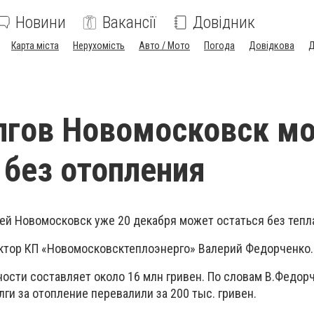
Новини
Вакансії
Довідник
Карта міста
Нерухомість
Авто / Мото
Погода
Довідкова
Д
лгов Новомосковск м
 без отопления
ей Новомосковск уже 20 декабря может остаться без тепл
ктор КП «Новомосковсктеплоэнерго» Валерий Федорченко.
сти составляет около 16 млн гривен. По словам В.Федорч
олги за отопление перевалили за 200 тыс. гривен.