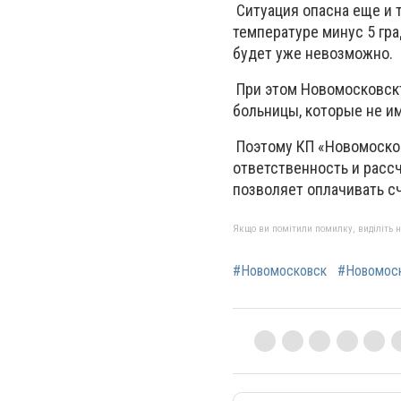
Ситуация опасна еще и т
температуре минус 5 гра
будет уже невозможно.
При этом Новомосковскт
больницы, которые не и
Поэтому КП «Новомосков
ответственность и рассч
позволяет оплачивать с
Якщо ви помітили помилку, виділіть нео
#Новомосковск
#Новомоск