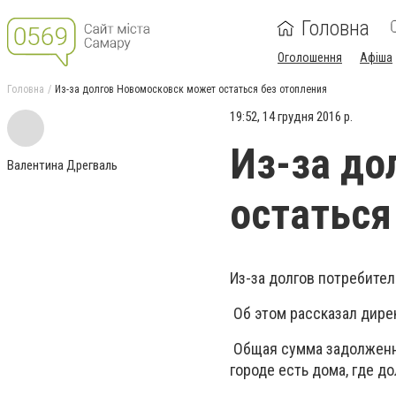
Головна
Оголошення
Афіша
Головна
Из-за долгов Новомосковск может остаться без отопления
19:52, 14 грудня 2016 р.
Из-за до
Валентина Дрегваль
остаться
Из-за долгов потребител
Об этом рассказал дире
Общая сумма задолженно
городе есть дома, где д