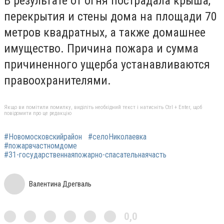
В результате от огня пострадала крыша,
перекрытия и стены дома на площади 70
метров квадратных, а также домашнее
имущество. Причина пожара и сумма
причиненного ущерба устанавливаются
правоохранителями.
Якщо ви помітили помилку, виділіть необхідний текст і натисніть Ctrl + Enter, щоб
повідомити про це редакцію
#Новомосковскийрайон
#селоНиколаевка
#пожарвчастномдоме
#31-государственнаяпожарно-спасательнаячасть
Валентина Дрегваль
0,0