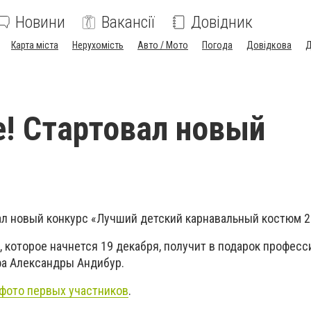
Новини
Вакансії
Довідник
Карта міста
Нерухомість
Авто / Мото
Погода
Довідкова
Д
! Стартовал новый
ал новый конкурс «Лучший детский карнавальный костюм 2
, которое начнется 19 декабря, получит в подарок профес
а Александры Андибур.
фото первых участников
.