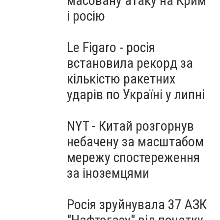
масовану атаку на Крим
і росію
Le Figaro - росія
встановила рекорд за
кількістю ракетних
ударів по Україні у липні
NYT - Китай розгорнув
небачену за масштабом
мережу спостереження
за іноземцями
Росія зруйнувала 37 АЗК