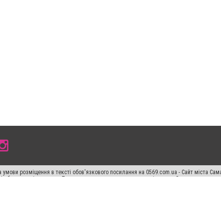
 умови розміщення в тексті обов'язкового посилання на 0569.com.ua - Сайт міста Сам
сті або в якості джерела. Порушення виняткових прав переслідується Законом.
ський спецпроєкт", "Політичні новини", "Пресреліз", "PR", "Офіційно", "Політична рек
раншиза "CitySites"
Правила класифайд
Редакційна політика
Політика конфіденційн