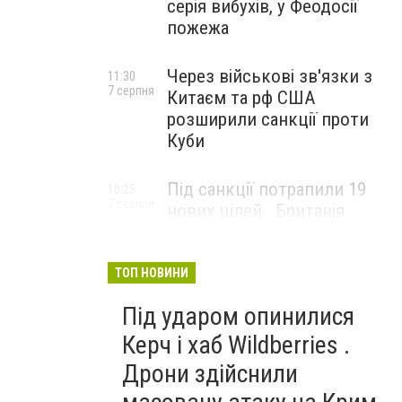
серія вибухів, у Феодосії
пожежа
Через військові зв'язки з
11:30
7 серпня
Китаєм та рф США
розширили санкції проти
Куби
Під санкції потрапили 19
10:25
7 серпня
нових цілей . Британія
вдарила по банках і
«тіньовому флоту» рф
ТОП НОВИНИ
Під ударом опинилися
Керч і хаб Wildberries .
Дрони здійснили