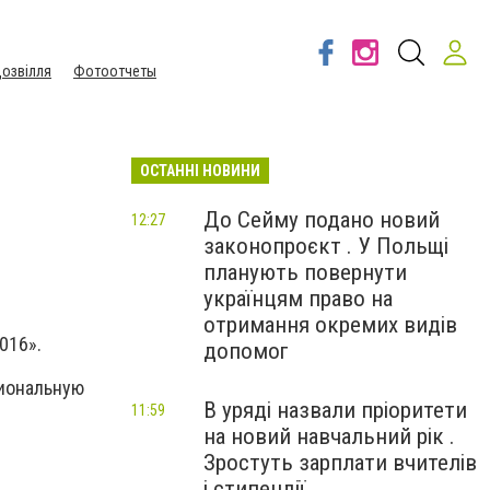
озвілля
Фотоотчеты
ОСТАННІ НОВИНИ
До Сейму подано новий
12:27
законопроєкт . У Польщі
планують повернути
українцям право на
отримання окремих видів
016».
допомог
сиональную
В уряді назвали пріоритети
11:59
на новий навчальний рік .
Зростуть зарплати вчителів
і стипендії