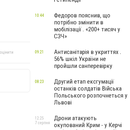
Федоров пояснив, що
10:44
потрібно змінити в
мобілізації . «200+ тисяч у
СЗЧ»
Антисанітарія в укриттях .
09:21
 оцінити
56% шкіл України не
пройшли санперевірку
Другий етап ексгумації
08:23
останків солдатів Війська
Польського розпочнеться у
Львові
Дрони атакують
12:25
7 серпня
окупований Крим - у Керчі