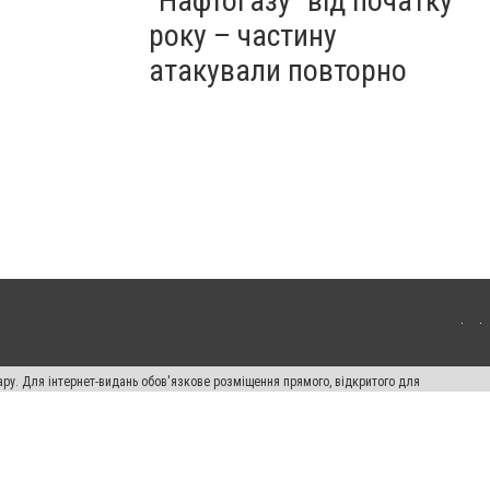
"Нафтогазу" від початку
року – частину
атакували повторно
ару. Для інтернет-видань обов'язкове розміщення прямого, відкритого для
лама" публікуються на правах реклами.
ості
Правила сайту