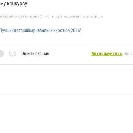
му конкурсу!
бхідний текст і натисніть Ctrl + Enter, щоб повідомити про це редакцію
Лучшийдетскийкарнавальныйкостюм2016"
0,0
Оцініть першим
Авторизуйтесь
, щоб