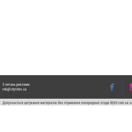
З питань реклами:
rek@citysites.ua
Допускається цитування матеріалів без отримання попередньої згоди 0569.com.ua за
пошукових систем гіперпосилання на цитовані статті не нижче другого абзацу в тек
Матеріали з плашками "Новини компаній", "Промо", "Партнерський матеріал", "Партнер
Реклама на сайті
Ф