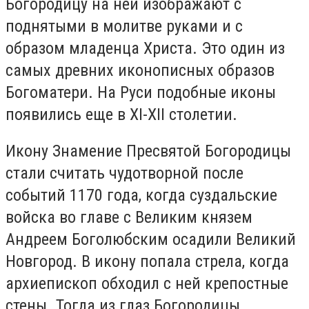
Богородицу на ней изображают с
поднятыми в молитве руками и с
образом младенца Христа. Это один из
самых древних иконописных образов
Богоматери. На Руси подобные иконы
появились еще в XI-XII столетии.
Икону Знамение Пресвятой Богородицы
стали считать чудотворной после
событий 1170 года, когда суздальские
войска во главе с Великим князем
Андреем Боголюбским осадили Великий
Новгород. В икону попала стрела, когда
архиепископ обходил с ней крепостные
стены. Тогда из глаз Богородицы