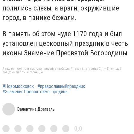
полились слезы, а враги, окружившие
город, в панике бежали.
В память об этом чуде 1170 года и был
установлен церковный праздник в честь
иконы Знамение Пресвятой Богородицы
Якщо ви помітили помилку, виділіть необхідний текст і натисніть Ctrl + Enter, щоб
повідомити про це редакцію
#Новомосковск
#православныйпраздник
#ЗнамениеПресвятойБогородицы
Валентина Дрегваль
0,0