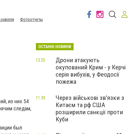
озвілля
Фотоотчеты
ОСТАННІ НОВИНИ
Дрони атакують
12:25
окупований Крим - у Керчі
серія вибухів, у Феодосії
пожежа
Через військові зв'язки з
11:30
й, из них 54
Китаєм та рф США
рячим следам,
розширили санкції проти
Куби
лиции был