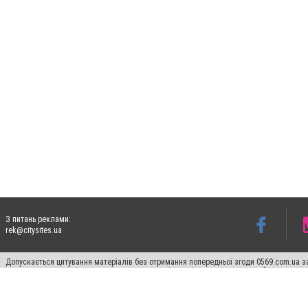
З питань реклами:
rek@citysites.ua
Допускається цитування матеріалів без отримання попередньої згоди 0569.com.ua за
пошукових систем гіперпосилання на цитовані статті не нижче другого абзацу в тек
Матеріали з плашками "Новини компаній", "Промо", "Партнерський матеріал", "Партнер