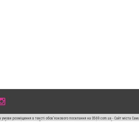
 умови розміщення в тексті обов'язкового посилання на 0569.com.ua - Сайт міста Сам
сті або в якості джерела. Порушення виняткових прав переслідується Законом.
ський спецпроєкт", "Політичні новини", "Пресреліз", "PR", "Офіційно", "Політична рек