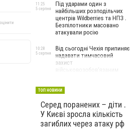
Під ударами один з
11:25
5 серпня
найбільших розподільчих
центрів Wildberries та НПЗ .
 оцінити
Безпілотники масовано
атакували росію
Від сьогодні Чехія припиняє
10:28
5 серпня
надавати тимчасовий
захист
військовозобов’язаним
українцям
ТОП НОВИНИ
Серед поранених – діти .
У Києві зросла кількість
загиблих через атаку рф