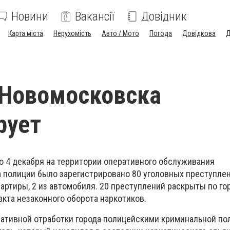
Новини
Вакансії
Довідник
Карта міста
Нерухомість
Авто / Мото
Погода
Довідкова
Д
 Новомосковска
рует
по 4 декабря на территории оперативного обслуживания
 полиции было зарегистрировано 80 уголовных преступлени
вартиры, 2 из автомобиля. 20 преступлений раскрыты по го
факта незаконного оборота наркотиков.
ративной отработки города полицейскими криминальной по