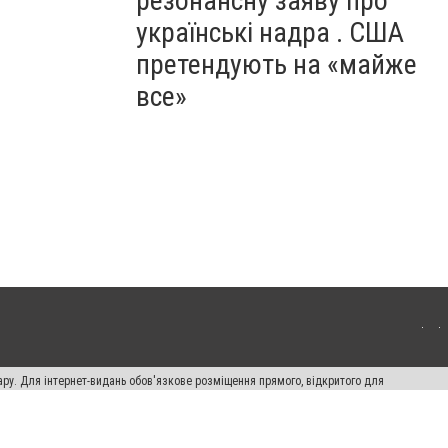
резонансну заяву про
українські надра . США
претендують на «майже
все»
ару. Для інтернет-видань обов'язкове розміщення прямого, відкритого для
лама" публікуються на правах реклами.