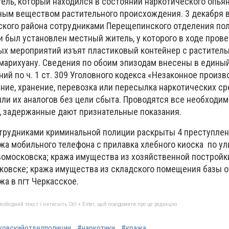
ель, который находился в состоянии наркотического опьян
еным веществом растительного происхождения. 3 декабря в
кого района сотрудниками Перещепинского отделения по
 был установлен местный житель, у которого в ходе пров
х мероприятий изъят пластиковый контейнер с растител
марихуану. Сведения по обоим эпизодам внесены в едины
й по ч. 1 ст. 309 Уголовного кодекса «Незаконное произв
ние, хранение, перевозка или пересылка наркотических ср
ли их аналогов без цели сбыта. Проводятся все необходи
 задержанные дают признательные показания.
рудниками криминальной полиции раскрыты 4 преступлен
жа мобильного телефона с прилавка хлебного киоска по ул
вомосковска; кража имущества из хозяйственной постройк
ковске; кража имущества из складского помещения базы о
жа в пгт Черкасское.
бхідний текст і натисніть Ctrl + Enter, щоб повідомити про це редакцію
овскийотделполиции
#наркотики
#кража