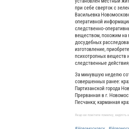
установлен местный жит
при себе сверток с зел
Васильевка Новомосковс
оперативной информации
следственно-оперативны
веществом, похожим на 
досудебных расследовани
изготовление, приобрете
психотропных веществ и
следственные действия,
За минувшую неделю сот
совершенных ранее: кра
Партизанской города Но
Прерванная в г. Новомос
Песчанка; карманная кра
Якщо ви помітили помилку, виділіть нео
#Новомосковск
#Новомоск