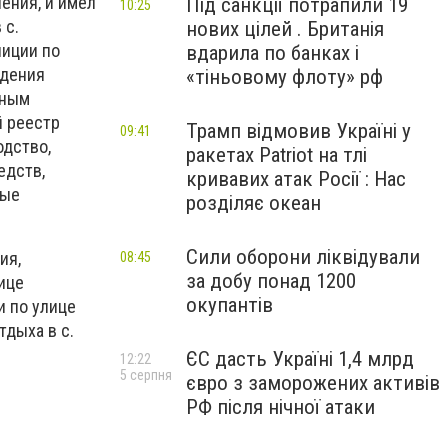
ения, и имел
Під санкції потрапили 19
10:25
 с.
нових цілей . Британія
лиции по
вдарила по банках і
едения
«тіньовому флоту» рф
ьным
й реестр
Трамп відмовив Україні у
09:41
одство,
ракетах Patriot на тлі
едств,
кривавих атак Росії : Нас
мые
розділяє океан
Сили оборони ліквідували
ия,
08:45
за добу понад 1200
ице
окупантів
и по улице
тдыха в с.
ЄС дасть Україні 1,4 млрд
12:22
5 серпня
євро з заморожених активів
РФ після нічної атаки