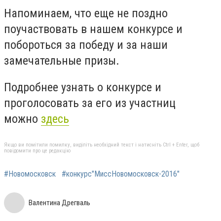
Напоминаем, что еще не поздно
поучаствовать в нашем конкурсе и
побороться за победу и за наши
замечательные призы.
Подробнее узнать о конкурсе и
проголосовать за его из участниц
можно
здесь
Якщо ви помітили помилку, виділіть необхідний текст і натисніть Ctrl + Enter, щоб
повідомити про це редакцію
#Новомосковск
#конкурс"МиссНовомосковск-2016"
Валентина Дрегваль