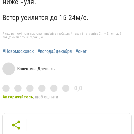
ниже нуля.
Ветер усилится до 15-24м/с.
Якщо ви помітили помилку, виділіть необхідний текст і натисніть Ctrl + Enter, щоб
повідомити про це редакцію
#Новомосковск
#погода3декабря
#снег
Валентина Дрегваль
0,0
Авторизуйтесь
, щоб оцінити