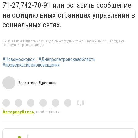
71-27,742-70-91 или оставить сообщение
на официальных страницах управления в
социальных сетях.
Якщо ви помітили помилку, виділіть необхідний текст і натисніть Ctrl + Enter, щоб
повідомити про це редакцію
#Новомосковск
#Днепропетровскаяобласть
#проверкасиреноповещения
Валентина Дрегваль
0,0
Авторизуйтесь
, щоб оцінити