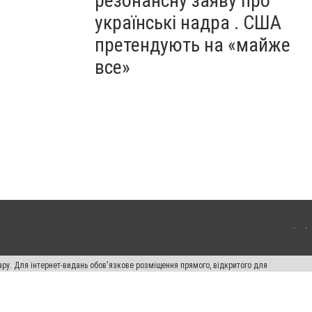
резонансну заяву про
українські надра . США
претендують на «майже
все»
ару. Для інтернет-видань обов'язкове розміщення прямого, відкритого для
лама" публікуються на правах реклами.