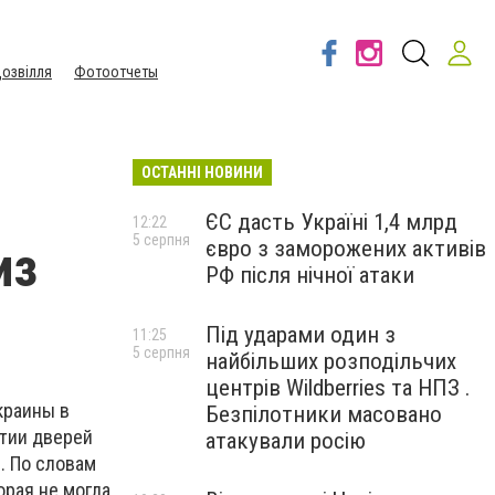
озвілля
Фотоотчеты
ОСТАННІ НОВИНИ
ЄС дасть Україні 1,4 млрд
12:22
5 серпня
євро з заморожених активів
из
РФ після нічної атаки
Під ударами один з
11:25
5 серпня
найбільших розподільчих
центрів Wildberries та НПЗ .
краины в
Безпілотники масовано
тии дверей
атакували росію
. По словам
орая не могла