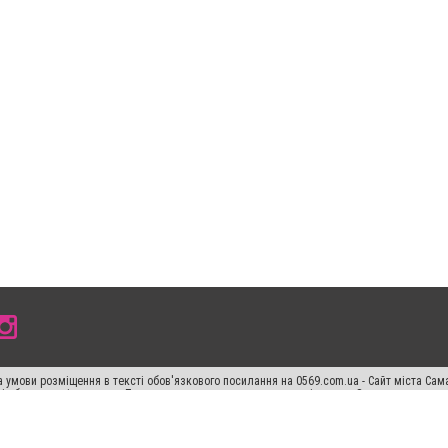
 умови розміщення в тексті обов'язкового посилання на 0569.com.ua - Сайт міста Сам
сті або в якості джерела. Порушення виняткових прав переслідується Законом.
ський спецпроєкт", "Політичні новини", "Пресреліз", "PR", "Офіційно", "Політична рек