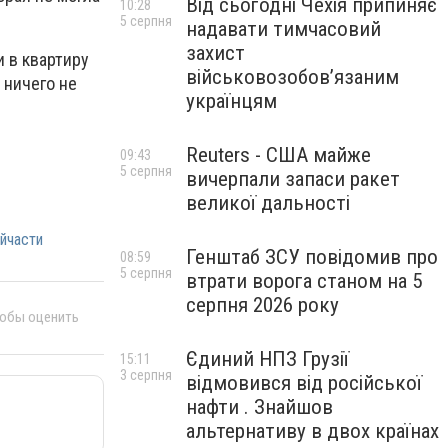
Від сьогодні Чехія припиняє
10:28
5 серпня
надавати тимчасовий
захист
 в квартиру
військовозобов’язаним
 ничего не
українцям
Reuters - США майже
09:43
5 серпня
вичерпали запаси ракет
великої дальності
йчасти
Генштаб ЗСУ повідомив про
08:59
5 серпня
втрати ворога станом на 5
серпня 2026 року
тобы оценить
Єдиний НПЗ Грузії
15:11
3 серпня
відмовився від російської
нафти . Знайшов
альтернативу в двох країнах