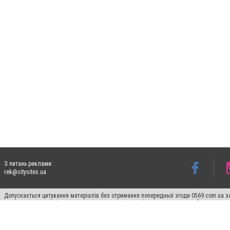
З питань реклами:
rek@citysites.ua
Допускається цитування матеріалів без отримання попередньої згоди 0569.com.ua за
пошукових систем гіперпосилання на цитовані статті не нижче другого абзацу в тек
Матеріали з плашками "Новини компаній", "Промо", "Партнерський матеріал", "Партнер