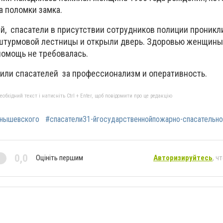
а поломки замка.
й, спасатели в присутствии сотрудников полиции проникли
штурмовой лестницы и открыли дверь. Здоровью женщины
помощь не требовалась.
или спасателей за профессионализм и оперативность.
бхідний текст і натисніть Ctrl + Enter, щоб повідомити про це редакцію
лнышевского
#спасатели31-йгосударственнойпожарно-спасательно
0,0
Оцініть першим
Авторизируйтесь
, ч