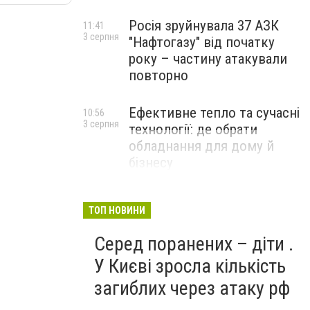
Росія зруйнувала 37 АЗК
11:41
3 серпня
"Нафтогазу" від початку
року – частину атакували
повторно
Ефективне тепло та сучасні
10:56
3 серпня
технології: де обрати
обладнання для дому й
бізнесу
НОВИНИ КОМПАНІЙ
ТОП НОВИНИ
Серед поранених – діти .
У Києві зросла кількість
загиблих через атаку рф