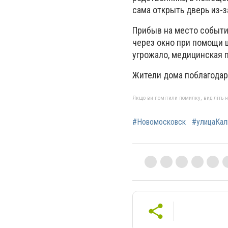
сама открыть дверь из-з
Прибыв на место событи
через окно при помощи 
угрожало, медицинская 
Жители дома поблагодар
Якщо ви помітили помилку, виділіть нео
#Новомосковск
#улицаКа