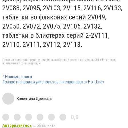
2V088, 2V095, 2V103, 2V115, 2V116, 2V133,
таблетки во флаконах серий 2V049,
2V050, 2V072, 2V075, 2V106, 2V132,
таблетки в блистерах серий 2-2V111,
2V110, 2V111, 2V112, 2V113.
Якщо ви помітили помилку, виділіть необхідний текст і натисніть Ctrl + Enter, щоб
повідомити про це редакцію
#Новомосковск
#запретнапродажуииспользованиепрепарата«Но-Шпа»
Валентина Дрегваль
0,0
Авторизуйтесь
, щоб оцінити