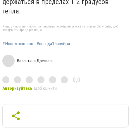
держаться в пределах 1-2 градусов
тепла.
Якщо ви помітили помилку, виділіть необхідний текст і натисніть Ctrl + Enter, щоб
повідомити про це редакцію
#Новомосковск
#погода15ноября
Валентина Дрегваль
0,0
Авторизуйтесь
, щоб оцінити