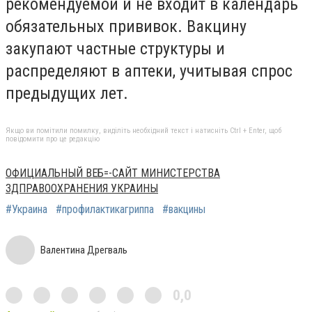
рекомендуемой и не входит в календарь
обязательных прививок. Вакцину
закупают частные структуры и
распределяют в аптеки, учитывая спрос
предыдущих лет.
Якщо ви помітили помилку, виділіть необхідний текст і натисніть Ctrl + Enter, щоб
повідомити про це редакцію
ОФИЦИАЛЬНЫЙ ВЕБ=-САЙТ МИНИСТЕРСТВА
ЗДПРАВООХРАНЕНИЯ УКРАИНЫ
#Украина
#профилактикагриппа
#вакцины
Валентина Дрегваль
0,0