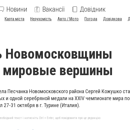
Новини
Вакансії
Довідник
Карта міста
Нерухомість
Авто / Мото
Погода
Довідкова
Д
ь Новомосковщины
т мировые вершины
ела Песчанка Новомосковского района Сергей Кожушко ст
ых и одной серебряной медали на XXIV чемпионате мира по
 27-31 октября в г. Турине (Италия).
бхідний текст і натисніть Ctrl + Enter, щоб повідомити про це редакцію