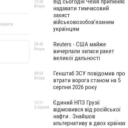
Від сьогодні Чехія припиняє
10:28
Вчора
надавати тимчасовий
захист
військовозобов’язаним
 оцінити
українцям
Reuters - США майже
09:43
Вчора
вичерпали запаси ракет
великої дальності
Генштаб ЗСУ повідомив про
08:59
Вчора
втрати ворога станом на 5
серпня 2026 року
Єдиний НПЗ Грузії
15:11
3 серпня
відмовився від російської
нафти . Знайшов
альтернативу в двох країнах