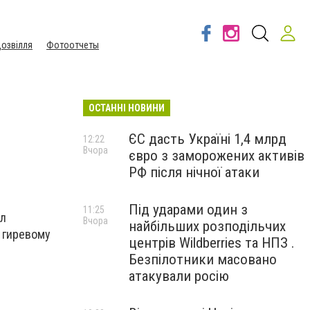
озвілля
Фотоотчеты
ОСТАННІ НОВИНИ
ЄС дасть Україні 1,4 млрд
12:22
Вчора
євро з заморожених активів
РФ після нічної атаки
Під ударами один з
11:25
ал
Вчора
найбільших розподільчих
 гиревому
центрів Wildberries та НПЗ .
Безпілотники масовано
атакували росію