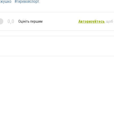
ожушко
#гиревойспорт.
0,0
Оцініть першим
Авторизуйтесь
, щоб