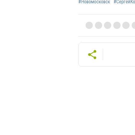
#Новомосковск
#СергейК