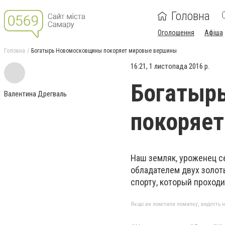
Головна
Оголошення
Афіша
Головна
Богатырь Новомосковщины покоряет мировые вершины
16:21, 1 листопада 2016 р.
Богатыр
Валентина Дрегваль
покоряе
Наш земляк, уроженец с
обладателем двух золот
спорту, который проходил
Якщо ви помітили помилку, виділіть нео