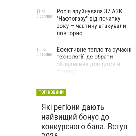
Росія зруйнувала 37 АЗК
11:41
3 серпня
"Нафтогазу" від початку
року – частину атакували
повторно
Ефективне тепло та сучасні
10:56
3 серпня
технології: де обрати
обладнання для дому й
бізнесу
НОВИНИ КОМПАНІЙ
ТОП НОВИНИ
Які регіони дають
найвищий бонус до
конкурсного бала. Вступ