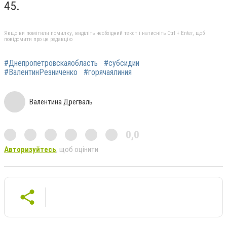
45.
Якщо ви помітили помилку, виділіть необхідний текст і натисніть Ctrl + Enter, щоб
повідомити про це редакцію
#Днепропетровскаяобласть
#субсидии
#ВалентинРезниченко
#горячаялиния
Валентина Дрегваль
0,0
Авторизуйтесь
, щоб оцінити