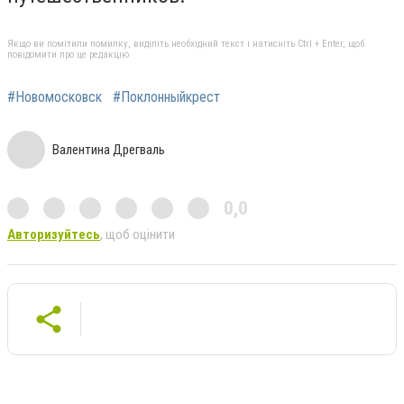
Якщо ви помітили помилку, виділіть необхідний текст і натисніть Ctrl + Enter, щоб
повідомити про це редакцію
#Новомосковск
#Поклонныйкрест
Валентина Дрегваль
0,0
Авторизуйтесь
, щоб оцінити