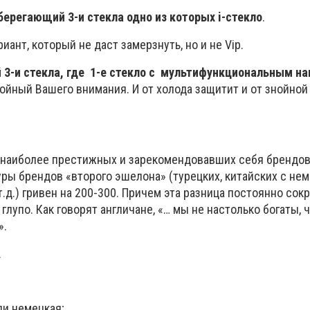
ерегающий 3-и стекла одно из которых i-стекло
.
ант, который не даст замерзнуть, но и не Vip.
3-и стекла, где 1-е стекло с мультифункциональным на
ойный Вашего внимания. И от холода защитит и от знойной
 наиболее престижных и зарекомендовавших себя брендов
уры брендов «второго эшелона» (турецких, китайских с не
д.) гривен на 200-300. Причем эта разница постоянно сок
глупо. Как говорят англичане, «… мы не настолько богаты, 
».
.
ли немецкая;