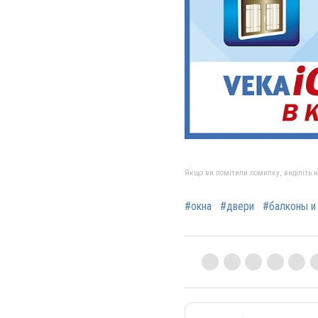
Якщо ви помітили помилку, виділіть нео
#окна
#двери
#балконы и