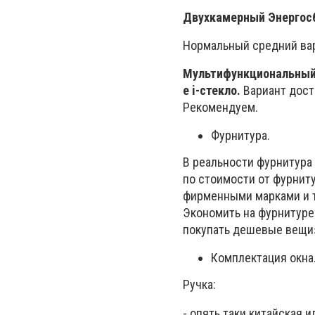
Двухкамерный Энергосб
Нормальный средний вари
Мультифункциональный 
е
i
-стекло.
Вариант дост
Рекомендуем.
Фурнитура.
В реальности фурнитура
по стоимости от фурнит
фирменными марками и т.
Экономить на фурнитуре 
покупать дешевые вещи
Комплектация окна
Ручка:
- опять таки китайская и