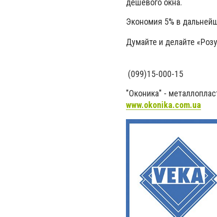
дешёвого окна.
Экономия 5% в дальнейш
Думайте и делайте «Розу
(099)15-000-15
"Оконика" - металлопла
www.okonika.com.ua