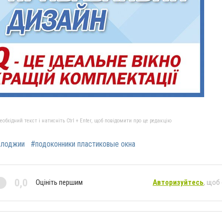
бхідний текст і натисніть Ctrl + Enter, щоб повідомити про це редакцію
 лоджии
#подоконники пластиковые окна
0,0
Оцініть першим
Авторизуйтесь
, щоб