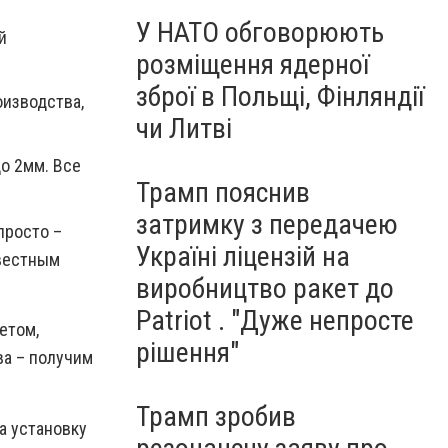
У НАТО обговорюють
й
розміщення ядерної
зброї в Польщі, Фінляндії
оизводства,
чи Литві
о 2мм. Все
Трамп пояснив
затримку з передачею
просто –
Україні ліцензій на
овестным
виробництво ракет до
Patriot . "Дуже непросте
етом,
рішення"
а – получим
Трамп зробив
на установку