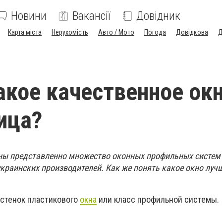
Новини
Вакансії
Довідник
Карта міста
Нерухомість
Авто / Мото
Погода
Довідкова
Д
акое качественное окн
ица?
ны представленно множество оконных профильных систем
украинских производителей. Как же понять какое окно луч
стенок пластикового
окна
или класс профильной системы.