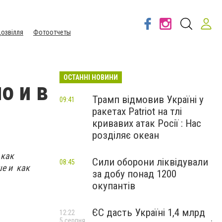
озвілля
Фотоотчеты
ОСТАННІ НОВИНИ
о и в
Трамп відмовив Україні у
09:41
ракетах Patriot на тлі
кривавих атак Росії : Нас
розділяє океан
 как
Сили оборони ліквідували
08:45
ше и как
за добу понад 1200
окупантів
ЄС дасть Україні 1,4 млрд
12:22
5 серпня