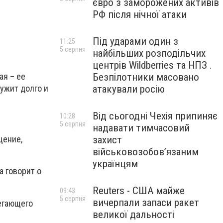
євро з заморожених активів
РФ після нічної атаки
Під ударами один з
11:25
5 серпня
найбільших розподільчих
центрів Wildberries та НПЗ .
ая – ее
Безпілотники масовано
ужит долго и
атакували росію
Від сьогодні Чехія припиняє
10:28
5 серпня
надавати тимчасовий
захист
щение,
військовозобов’язаним
українцям
а говорит о
Reuters - США майже
09:43
5 серпня
вичерпали запаси ракет
егающего
великої дальності