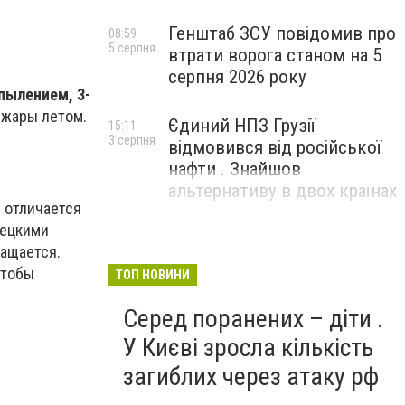
Генштаб ЗСУ повідомив про
08:59
5 серпня
втрати ворога станом на 5
серпня 2026 року
пылением, 3-
 жары летом.
Єдиний НПЗ Грузії
15:11
3 серпня
відмовився від російської
нафти . Знайшов
альтернативу в двох країнах
 отличается
мецкими
ращается.
чтобы
ТОП НОВИНИ
Серед поранених – діти .
У Києві зросла кількість
загиблих через атаку рф