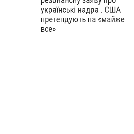
резонансну заяву про
українські надра . США
претендують на «майже
все»