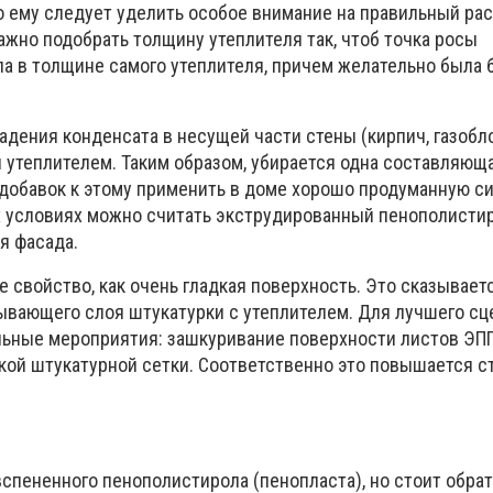
то ему следует уделить особое внимание на правильный ра
ажно подобрать толщину утеплителя так, чтоб точка росы
ла в толщине самого утеплителя, причем желательно была 
дения конденсата в несущей части стены (кирпич, газобло
и утеплителем. Таким образом, убирается одна составляющ
вдобавок к этому применить в доме хорошо продуманную с
их условиях можно считать экструдированный пенополисти
я фасада.
е свойство, как очень гладкая поверхность. Это сказывает
ывающего слоя штукатурки с утеплителем. Для лучшего с
ьные мероприятия: зашкуривание поверхности листов ЭП
ой штукатурной сетки. Соответственно это повышается с
спененного пенополистирола (пенопласта), но стоит обра