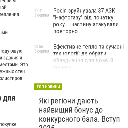
ененным
ной
Росія зруйнувала 37 АЗК
11:41
утепления
3 серпня
"Нафтогазу" від початку
року – частину атакували
повторно
нный
Ефективне тепло та сучасні
10:56
 следующую
3 серпня
технології: де обрати
и здания и
обладнання для дому й
местами. Это
бізнесу
ружных стен
НОВИНИ КОМПАНІЙ
полистирол
ТОП НОВИНИ
) для
Які регіони дають
и
найвищий бонус до
конкурсного бала. Вступ
 покупке