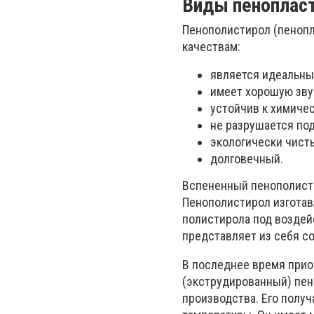
Виды пеноплас
Пенополистирол (пенопл
качествам:
является идеальны
имеет хорошую зву
устойчив к химиче
не разрушается по
экологически чист
долговечный.
Вспененный пенополисти
Пенополистирол изготав
полистирола под воздей
представляет из себя с
В последнее время прио
(экструдированный) пен
производства. Его полу