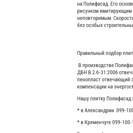
на Полифасад. Его осно
рисунком имитирующим р
неповторимым. Скорость
без особых строительны
Правильный подбор плит
В производстве Полифас
ДБН В.2.6-31:2006 отве
пенопласт отвечающий э
компенсации на энергос
Нашу плитку Полифасад 
* в Александрии 099-10
* в Кременчуге 099-100-