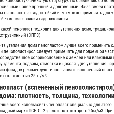
мелкопористую ячеистую структуру. По сравнению со всп
рованный более прочный и долговечный. Из-за своей плот
ы он полностью водостойкий и его можно применять для 
 без использования гидроизоляции.
: какой пенопласт подходит для утепления дома, традицио
кструзионный (ЭППС).
нта утепления дома пенопластом лучше всего применить
й пенополистирол следует применять для подземной част
посредственное соприкосновение с землей или влажными 
ундамента, подвала, отмостки и цоколя. Для утепления на
нию фасадов рекомендуют использовать вспененный пено
т) плотностью 25 кг/м3.
нопласт (вспененный пенополистирол
дома: плотность, толщина, технологи
учше всего использовать пенопласт специально для этого
асадный марки ПСБ-С -25, плотность которого 25кг/м3. При