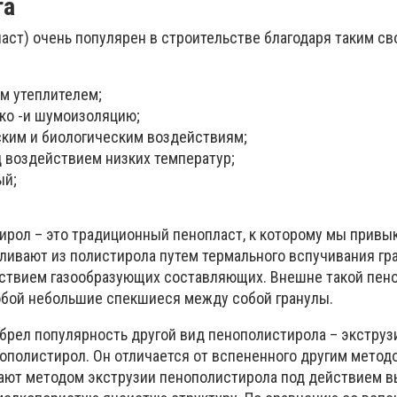
та
аст) очень популярен в строительстве благодаря таким с
м утеплителем;
ко -и шумоизоляцию;
ским и биологическим воздействиям;
д воздействием низких температур;
ый;
рол – это традиционный пенопласт, к которому мы привык
ливают из полистирола путем термального вспучивания гр
ствием газообразующих составляющих. Внешне такой пен
обой небольшие спекшиеся между собой гранулы.
брел популярность другой вид пенополистирола – экстру
ополистирол. Он отличается от вспененного другим метод
чают методом экструзии пенополистирола под действием 