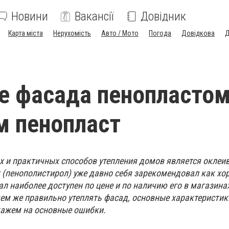
Новини
Вакансії
Довідник
Карта міста
Нерухомість
Авто / Мото
Погода
Довідкова
Д
е фасада пенопластом
м пенопласт
 и практичных способов утепления домов является оклеив
 (пенополистирол) уже давно себя зарекомендовал как х
ал наиболее доступен по цене и по наличию его в магазинах
ем же правильно утеплять фасад, основные характеристик
укажем на основные ошибки.