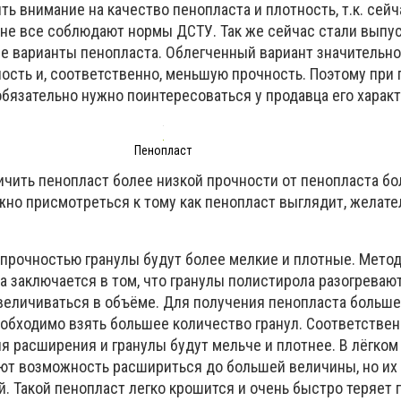
ть внимание на качество пенопласта и плотность, т.к. сейч
 не все соблюдают нормы ДСТУ. Так же сейчас стали выпус
 варианты пенопласта. Облегченный вариант значительно
ость и, соответственно, меньшую прочность. Поэтому при 
обязательно нужно поинтересоваться у продавца его харак
Пенопласт
чить пенопласт более низкой прочности от пенопласта б
жно присмотреться к тому как пенопласт выглядит, желате
 прочностью гранулы будут более мелкие и плотные. Мето
 заключается в том, что гранулы полистирола разогревают
величиваться в объёме. Для получения пенопласта больше
 обходимо взять большее количество гранул. Соответственн
я расширения и гранулы будут мельче и плотнее. В лёгком
ют возможность расшириться до большей величины, но их 
. Такой пенопласт легко крошится и очень быстро теряет 