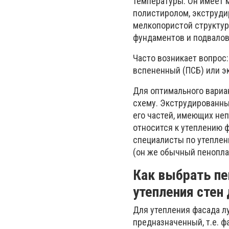
температуры. Он имеет 
полистиролом, экструди
мелкопористой структур
фундаментов и подвалов
Часто возникает вопрос
вспененный (ПСБ) или э
Для оптимального вариа
схему. Экструдированны
его частей, имеющих не
относится к утеплению ф
специалисты по утепле
(он же обычный пеноплас
Как выбрать пе
утепления стен 
Для утепления фасада л
предназначенный, т.е. ф