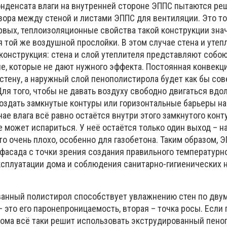
конденсата влаги на внутренней стороне ЭППС пытаются ре
зора между стеной и листами ЭППС для вентиляции. Это т
рвых, теплоизоляционные свойства такой конструкции зна
 той же воздушной прослойки. В этом случае стена и утеп
конструкция: стена и слой утеплителя представляют собо
, которые не дают нужного эффекта. Постоянная конвекци
 стену, а наружный слой пенополистирола будет как бы со
я того, чтобы не давать воздуху свободно двигаться вдо
оздать замкнутые контуры или горизонтальные барьеры на
чае влага всё равно остаётся внутри этого замкнутого конт
е может испариться. У неё остаётся только один выход – 
то очень плохо, особенно для газобетона. Таким образом, Э
 фасада с точки зрения создания правильного температурн
сплуатации дома и соблюдения санитарно-гигиенических 
анный полистирол способствует увлажнению стен по дву
это его паронепроницаемость, вторая – точка росы. Если 
ома всё таки решит использовать экструдированный пено