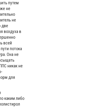
шить путем
оже не
чительно
литель не
ю две
я воздуха в
вершенно
ль всей
 пути потока
ура. Она не
насыщать
ППС никак не
о-
норм для
м
по каким либо
полистирол