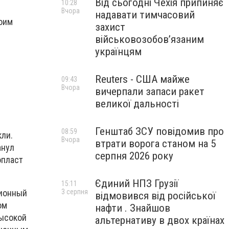
Від сьогодні Чехія припиняє
10:28
Вчора
надавати тимчасовий
воим
захист
військовозобов’язаним
українцям
Reuters - США майже
09:43
Вчора
вичерпали запаси ракет
великої дальності
Генштаб ЗСУ повідомив про
08:59
ли.
Вчора
втрати ворога станом на 5
анул
серпня 2026 року
опласт
Єдиний НПЗ Грузії
15:11
зионный
3 серпня
відмовився від російської
ом
нафти . Знайшов
высокой
альтернативу в двох країнах