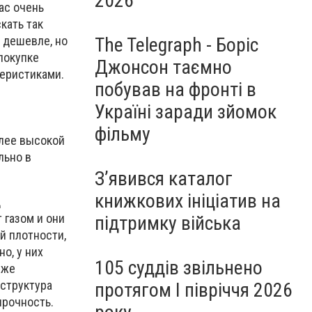
2026
ас очень
кать так
The Telegraph - Боріс
 дешевле, но
покупке
Джонсон таємно
теристиками.
побував на фронті в
Україні заради зйомок
фільму
олее высокой
льно в
З’явився каталог
книжкових ініціатив на
д
 газом и они
підтримку війська
й плотности,
о, у них
105 суддів звільнено
 же
структура
протягом I півріччя 2026
прочность.