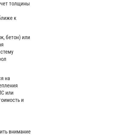
счет толщины
ближе к
к, бетон) или
ая
истему
рол
ся на
цепления
ПС или
тоимость и
тить внимание