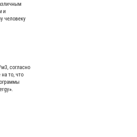
различным
м и
му человеку
м3, согласно
на то, что
рограммы
ergy
»
.