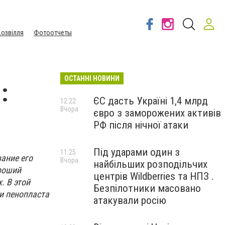
озвілля
Фотоотчеты
ОСТАННІ НОВИНИ
:
ЄС дасть Україні 1,4 млрд
12:22
Вчора
євро з заморожених активів
РФ після нічної атаки
Під ударами один з
11:25
ание его
Вчора
найбільших розподільчих
ороший
центрів Wildberries та НПЗ .
. В этой
Безпілотники масовано
и пенопласта
атакували росію