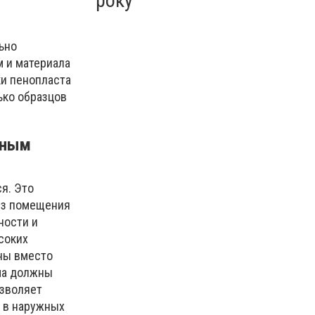
року
ьно
м и материала
ки пенопласта
ько образцов
нным
я. Это
 из помещения
ности и
соких
ны вместо
ма должны
озволяет
и в наружных