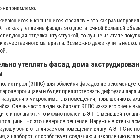
о неприемлемо.
кивающихся и крошащихся фасадов – это как раз неправил
А так как утепление фасада это достаточной большой объе
последующая отделка штукатуркой, то лучше на этапе покуп
ск качественного материала. Возможно даже купить нескол
ой.
ельно утеплять фасад дома экструдирова
м
олистирол (ЭППС) для обклейки фасадов не рекомендуетс
С паронепроницаем и будет препятствовать диффузии пара
 к нарушению микроклимата в помещении, повышению влаж
ибка. Очень часто люди выбирают ЭППС из-за его очень вы
щите и полагают, что можно поклеить ЭППС меньшей толщи
й толщины. Но это неверное решение. Наружные стены до
зующуюся в отапливаемом помещении влагу. А ЭППС не п
ия, а наоборот, способствует созданию и накоплению влаг