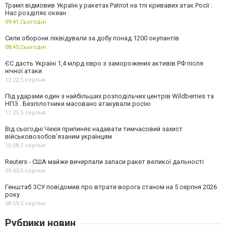
Трамп відмовив Україні у ракетах Patriot на тлі кривавих атак Росії :
Нас розділяє океан
09:41,
Сьогодні
Сили оборони ліквідували за добу понад 1200 окупантів
08:45,
Сьогодні
ЄС дасть Україні 1,4 млрд євро з заморожених активів РФ після
нічної атаки
12:22,
5 серпня
Під ударами один з найбільших розподільчих центрів Wildberries та
НПЗ . Безпілотники масовано атакували росію
11:25,
5 серпня
Від сьогодні Чехія припиняє надавати тимчасовий захист
військовозобов’язаним українцям
10:28,
5 серпня
Reuters - США майже вичерпали запаси ракет великої дальності
09:43,
5 серпня
Генштаб ЗСУ повідомив про втрати ворога станом на 5 серпня 2026
року
08:59,
5 серпня
Рубрики новин