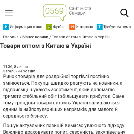
И
Информация о нас
Ф
Футбол
И
Интервью
Т
Требуется помощ
Головна
Бізнес новини
Товари оптом з Китаю в Україні
Товари оптом з Китаю в Україні
11:36,
8 липня
Загальний розділ
Ринок товарів для роздрібної торгівлі постійно
змінюється. Покупці швидко реагують на новинки, а
підприємці шукають асортимент, який допомагає
тримати стабільний обіг і збільшувати прибуток. Саме
тому трендові товари оптом в Україні залишаються
одним із найпопулярніших напрямків для малого й
середнього бізнесу.
Пошук актуальних позицій вимагає уважного підходу.
Важливо враховувати попит, сезонність, закупівельну