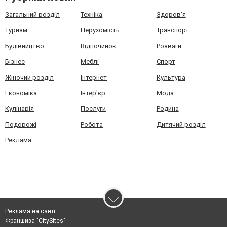
Загальний розділ
Техніка
Здоров'я
Туризм
Нерухомість
Транспорт
Будівництво
Відпочинок
Розваги
Бізнес
Меблі
Спорт
Жіночий розділ
Інтернет
Культура
Економіка
Інтер'єр
Мода
Кулінарія
Послуги
Родина
Подорожі
Робота
Дитячий розділ
Реклама
Реклама на сайті
Франшиза "CitySites"