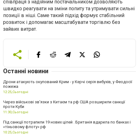
співпраця з надійним постачальником дозволяють
швидко реагувати на зміни попиту та утримувати сильні
позиції в ніші. Саме такий підхід формує стабільний
розвиток і допомагає масштабувати торгівлю без
зайвих витрат.
Останні новини
Дрони атакують окупований Крим - у Керчі серія вибухів, у Феодосії
пожежа
12:25,
Сьогодні
Через військові зв'язки з Китаєм та рф США розширили санкції
проти Куби
11:30,
Сьогодні
Під санкції потрапили 19 нових цілей . Британія вдарила по банках і
«тіньовому флоту» рф
10:25,
Сьогодні