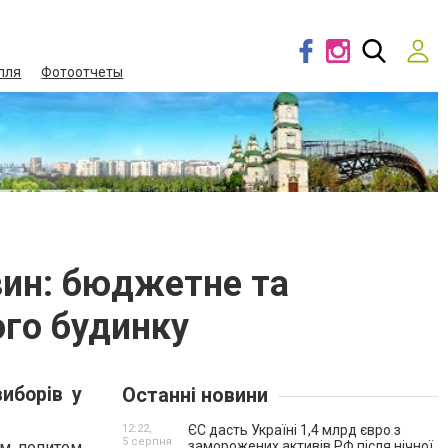
лля
Фотоотчеты
овин: бюджетне та
ого будинку
иборів у
Останні новини
12:22,
ЄС дасть Україні 1,4 млрд євро з
5 серпня
им попитом
заморожених активів РФ після нічної