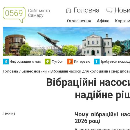
Головна
Нов
Оголошення
Афіша
Карта м
И
Информация о нас
Ф
Футбол
И
Интервью
Т
Требуется помощ
Головна
Бізнес новини
Вібраційні насоси для колодязів і свердлов
Вібраційні насос
надійне рі
Техніка
Чому вібраційні на
2026 році
У світі сучасних технол