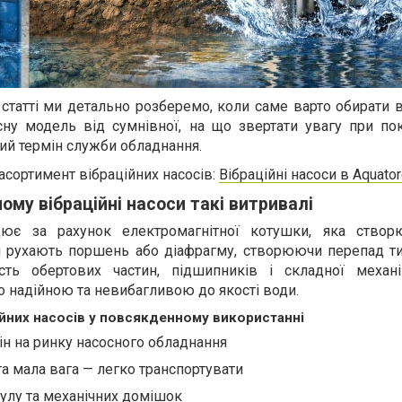
й статті ми детально розберемо, коли саме варто обирати 
існу модель від сумнівної, на що звертати увагу при по
ий термін служби обладнання.
асортимент вібраційних насосів:
Вібраційні насоси в Aquato
ому вібраційні насоси такі витривалі
цює за рахунок електромагнітної котушки, яка ство
я рухають поршень або діафрагму, створюючи перепад тис
ність обертових частин, підшипників і складної механ
 надійною та невибагливою до якості води.
ійних насосів у повсякденному використанні
ін на ринку насосного обладнання
та мала вага — легко транспортувати
 мулу та механічних домішок