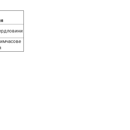
ня
вердловини
 тимчасове
я