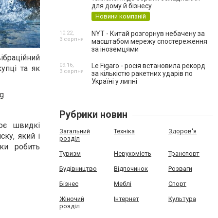
для дому й бізнесу
Новини компаній
10:22,
NYT - Китай розгорнув небачену за
3 серпня
масштабом мережу спостереження
за іноземцями
вібраційний
09:16,
Le Figaro - росія встановила рекорд
купці та як
3 серпня
за кількістю ракетних ударів по
Україні у липні
rg
Рубрики новин
рює швидкі
Загальний
Техніка
Здоров'я
ку, який і
розділ
іки робить
Туризм
Нерухомість
Транспорт
Будівництво
Відпочинок
Розваги
Бізнес
Меблі
Спорт
Жіночий
Інтернет
Культура
розділ