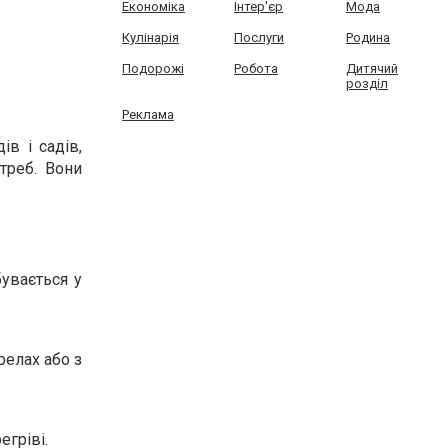
Економіка
Інтер'єр
Мода
Кулінарія
Послуги
Родина
Подорожі
Робота
Дитячий
розділ
Реклама
ів і садів,
отреб. Вони
бувається у
елах або з
гріві.