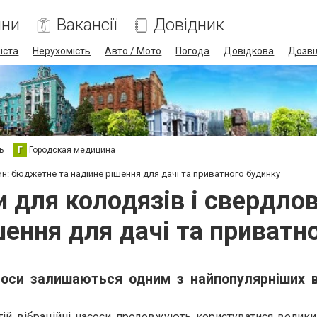
ини
Вакансії
Довідник
іста
Нерухомість
Авто / Мото
Погода
Довідкова
Дозві
ь
Г
Городская медицина
ин: бюджетне та надійне рішення для дачі та приватного будинку
и для колодязів і свердл
шення для дачі та приватн
соси залишаються одним з найпопулярніших в
огій вібраційні насоси продовжують користуватися велик