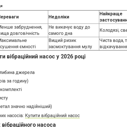
ди
Найкраще
Переваги
Недоліки
застосуван
енше забруднення,
Не викачує воду до
Колодязі, с
ища довговічність
самого дна
Максимальне
Вищий ризик
Чиста вода,
сушення ємності
засмоктування мулу
відкачуванн
и вібраційний насос у 2026 році
 глибина джерела
рів за годину)
комплекті
исту
метал значно надійніший)
них насосів:
Купити вібраційний насос
вібраційного насоса