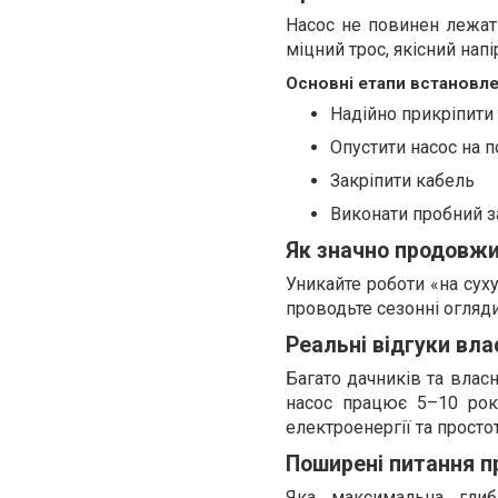
Насос не повинен лежати
міцний трос, якісний напі
Основні етапи встановл
Надійно прикріпити 
Опустити насос на п
Закріпити кабель
Виконати пробний з
Як значно продовжи
Уникайте роботи «на суху
проводьте сезонні огляди
Реальні відгуки вла
Багато дачників та влас
насос працює 5–10 рок
електроенергії та просто
Поширені питання пр
Яка максимальна гли