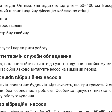
 на дні. Оптимальна відстань від дна — 50–100 см. Вико
рний шланг і надійну фіксацію кабелю по стінці.
ення
трос і шланг
отрібну глибину
апуск і перевірити роботу
ти термін служби обладнання
», встановлюйте захист від сухого ходу при постійному ви
 та обов’язково витягуйте насос на зимовий період.
сників вібраційних насосів
ників приватних будинків відзначають, що при грамотній е
ів без серйозних проблем. Особливо цінують низьке 
ту обслуговування.
о вібраційні насоси
бина ефективної роботи? По напору — до 60–80 ме