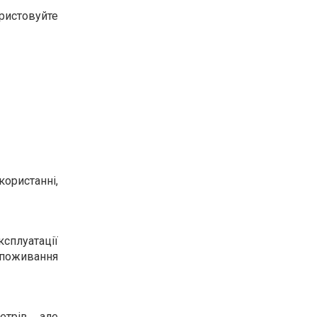
ристовуйте
користанні,
ксплуатації
споживання
трів, але