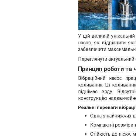
У цій великій унікальні
насос, як відрізнити як
забезпечити максимальн
Переглянути актуальний 
Принцип роботи та ч
Вібраційний насос пра
коливання. Ці коливанн
піднімає воду. Відсут
конструкцію надзвичайно
Реальні переваги вібрац
Одна з найнижчих ц
Компактні розміри 
Стійкість до піску,