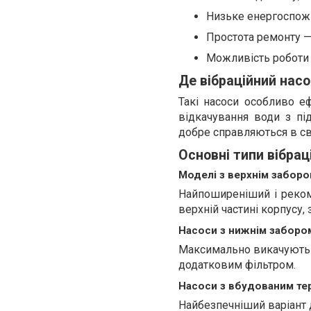
Низьке енергоспожи
Простота ремонту —
Можливість роботи 
Де вібраційний нас
Такі насоси особливо еф
відкачування води з під
добре справляються в св
Основні типи вібрац
Моделі з верхнім забор
Найпоширеніший і рекоме
верхній частині корпусу,
Насоси з нижнім заборо
Максимально викачують 
додатковим фільтром.
Насоси з вбудованим т
Найбезпечніший варіант 