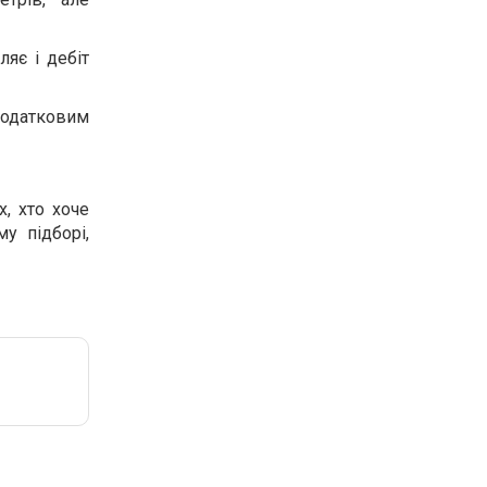
яє і дебіт
додатковим
х, хто хоче
у підборі,