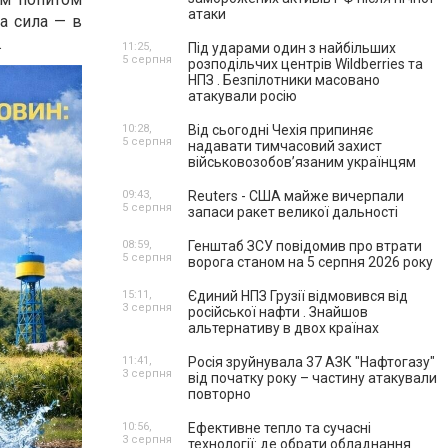
атаки
на сила — в
.
11:25,
Під ударами один з найбільших
5 серпня
розподільчих центрів Wildberries та
НПЗ . Безпілотники масовано
атакували росію
10:28,
Від сьогодні Чехія припиняє
5 серпня
надавати тимчасовий захист
військовозобов’язаним українцям
09:43,
Reuters - США майже вичерпали
5 серпня
запаси ракет великої дальності
08:59,
Генштаб ЗСУ повідомив про втрати
5 серпня
ворога станом на 5 серпня 2026 року
15:11,
Єдиний НПЗ Грузії відмовився від
3 серпня
російської нафти . Знайшов
альтернативу в двох країнах
11:41,
Росія зруйнувала 37 АЗК "Нафтогазу"
3 серпня
від початку року – частину атакували
повторно
10:56,
Ефективне тепло та сучасні
3 серпня
технології: де обрати обладнання