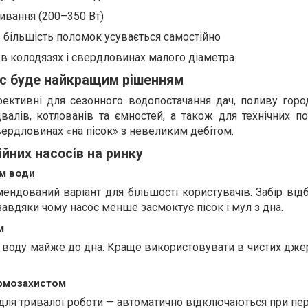
вання (200–350 Вт)
 більшість поломок усувається самостійно
в колодязях і свердловинах малого діаметра
ос буде найкращим рішенням
ективні для сезонного водопостачання дач, поливу город
валів, котлованів та ємностей, а також для технічних п
ердловинах «на пісок» з невеликим дебітом.
ійних насосів на ринку
ом води
ндований варіант для більшості користувачів. Забір від
 завдяки чому насос менше засмоктує пісок і мул з дна.
м
воду майже до дна. Краще використовувати в чистих джер
ермозахистом
для тривалої роботи — автоматично відключаються при пере