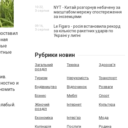
10:22,
NYT - Китай розгорнув небачену за
3 серпня
масштабом мережу спостереження
за іноземцями
09:16,
Le Figaro - росія встановила рекорд
3 серпня
за кількістю ракетних ударів по
поставил
Україні у липні
зная
ные
етные
Рубрики новин
Загальний
Техніка
Здоров'я
розділ
ив.
Туризм
Нерухомість
Транспорт
хностно и
Будівництво
Відпочинок
Розваги
ономить
Бізнес
Меблі
Спорт
слабый.
Жіночий
Інтернет
Культура
розділ
Економіка
Інтер'єр
Мода
Кулінарія
Послуги
Родина