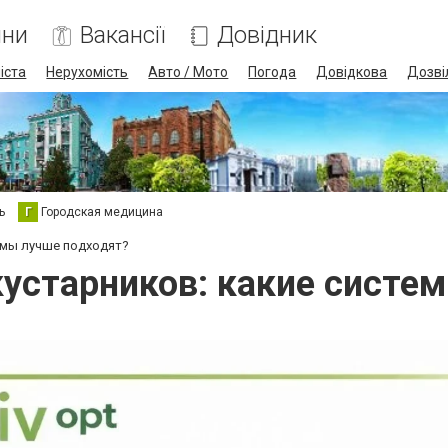
ини
Вакансії
Довідник
іста
Нерухомість
Авто / Мото
Погода
Довідкова
Дозві
ь
Г
Городская медицина
емы лучше подходят?
кустарников: какие систе