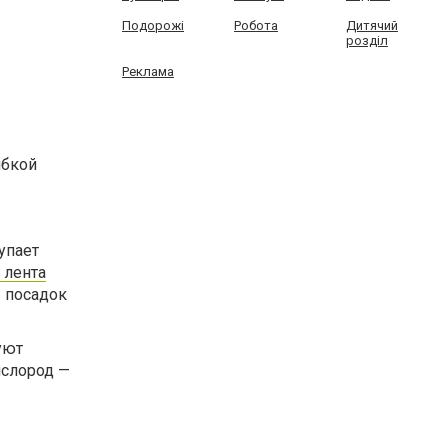
Подорожі
Робота
Дитячий
розділ
Реклама
ибкой
упает
 лента
 посадок
уют
ислород —