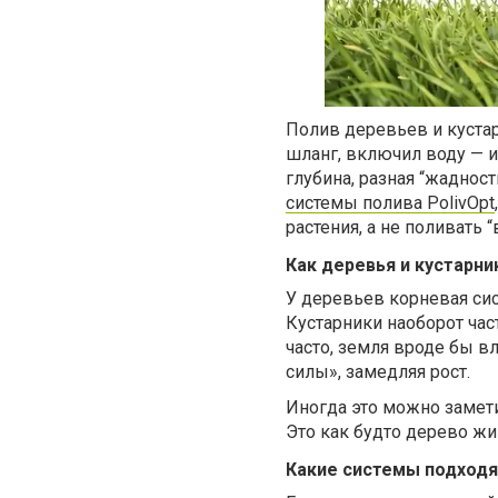
Полив деревьев и куста
шланг, включил воду — и 
глубина, разная “жаднос
системы полива PolivOpt
растения, а не поливать “
Как деревья и кустарн
У деревьев корневая сис
Кустарники наоборот час
часто, земля вроде бы вл
силы», замедляя рост.
Иногда это можно замети
Это как будто дерево ж
Какие системы подходя