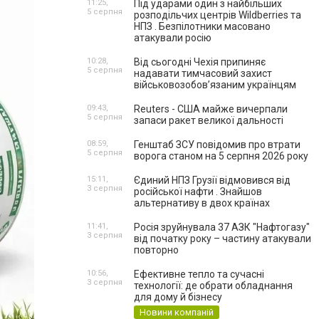
11:25,
Під ударами один з найбільших
5 серпня
розподільчих центрів Wildberries та
НПЗ . Безпілотники масовано
атакували росію
10:28,
Від сьогодні Чехія припиняє
5 серпня
надавати тимчасовий захист
військовозобов’язаним українцям
09:43,
Reuters - США майже вичерпали
5 серпня
запаси ракет великої дальності
08:59,
Генштаб ЗСУ повідомив про втрати
5 серпня
ворога станом на 5 серпня 2026 року
15:11,
Єдиний НПЗ Грузії відмовився від
3 серпня
російської нафти . Знайшов
альтернативу в двох країнах
11:41,
Росія зруйнувала 37 АЗК "Нафтогазу"
3 серпня
від початку року – частину атакували
повторно
10:56,
Ефективне тепло та сучасні
3 серпня
технології: де обрати обладнання
для дому й бізнесу
Новини компаній