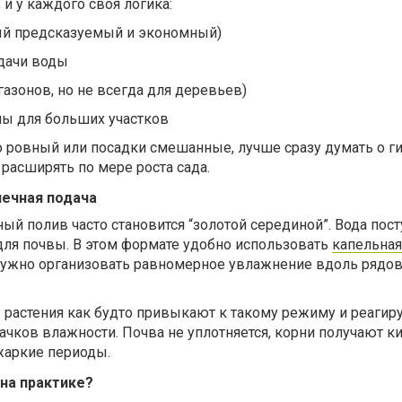
 и у каждого своя логика:
ый предсказуемый и экономный)
дачи воды
азонов, но не всегда для деревьев)
ы для больших участков
о ровный или посадки смешанные, лучше сразу думать о г
расширять по мере роста сада.
чечная подача
ый полив часто становится “золотой серединой”. Вода пост
для почвы. В этом формате удобно использовать
капельная
 нужно организовать равномерное увлажнение вдоль рядов
 растения как будто привыкают к такому режиму и реагир
качков влажности. Почва не уплотняется, корни получают к
жаркие периоды.
на практике?