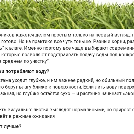
рников кажется делом простым только на первый взгляд: 
готово. Но на практике всё чуть тоньше. Разные корни, ра
ть” к влаге. Именно поэтому всё чаще выбирают современ
, которые позволяют подстраивать подачу воды под конкр
в среднем по участку”.
ики потребляют воду?
тема уходит глубже, и им важнее редкий, но обильный пол
то берут влагу ближе к поверхности. Если лить воду повер
ажная, но глубже остаётся сухо — и растение начинает «эк
ть визуально: листья выглядят нормальными, но прирост 
ивёт в режиме ожидания.
т лучше?