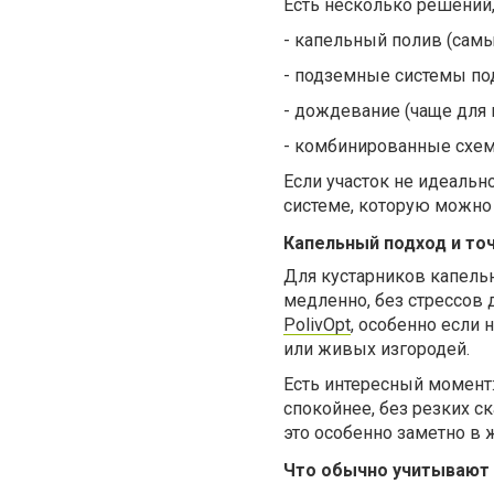
Есть несколько решений,
-
капельный полив (сам
-
подземные системы по
-
дождевание (чаще для г
- комбинированные схем
Если участок не идеальн
системе, которую можно 
Капельный подход и то
Для кустарников капельн
медленно, без стрессов 
PolivOpt
, особенно если
или живых изгородей.
Есть интересный момент:
спокойнее, без резких с
это особенно заметно в 
Что обычно учитывают 