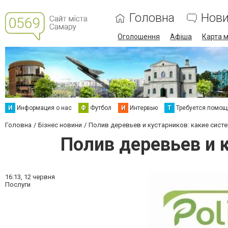
Головна
Нов
Оголошення
Афіша
Карта м
И
Информация о нас
Ф
Футбол
И
Интервью
Т
Требуется помощ
Головна
Бізнес новини
Полив деревьев и кустарников: какие сист
Полив деревьев и 
16:13,
12 червня
Послуги