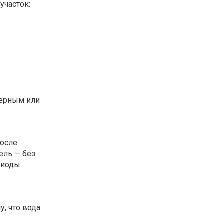
участок:
мерным или
после
ель — без
риоды.
у, что вода