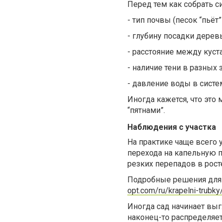
Перед тем как собрать си
-
тип почвы (песок “пьёт
-
глубину посадки дере
-
расстояние между кус
-
наличие тени в разных 
-
давление воды в систе
Иногда кажется, что это
“пятнами”.
Наблюдения с участка
На практике чаще всего у
перехода на капельную п
резких перепадов в рос
Подробные решения для 
opt.com/ru/krapelni-trubky
Иногда сад начинает выгл
наконец-то распределяетс