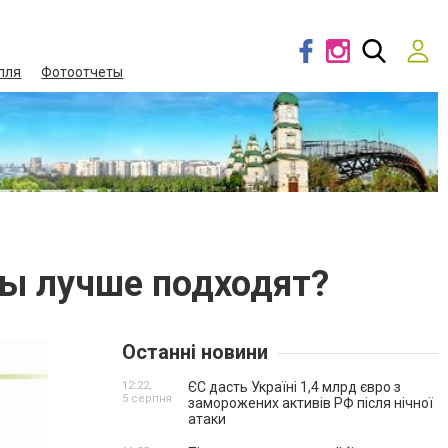
лля
Фотоотчеты
мы лучше подходят?
Останні новини
12:22,
ЄС дасть Україні 1,4 млрд євро з
5 серпня
заморожених активів РФ після нічної
атаки