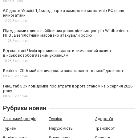
08:45,
Вчора
ЄС дасть Україні 1,4 млрд євро з заморожених активів РФ після
нічної атаки
12:22,
5 серпня
Під ударами один з найбільших розподільчих центрів Wildberries та
НПЗ . Безпілотники масовано атакували росію
11:25,
5 серпня
Від сьогодні Чехія припиняє надавати тимчасовий захист
військовозобов’язаним українцям
10:28,
5 серпня
Reuters - США майже вичерпали запаси ракет великої дальності
09:43,
5 серпня
Генштаб ЗСУ повідомив про втрати ворога станом на 5 серпня 2026
року
08:59,
5 серпня
Рубрики новин
Загальний розділ
Техніка
Здоров'я
Туризм
Нерухомість
Транспорт
Будівництво
Відпочинок
Розваги