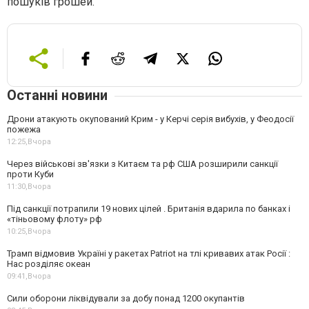
пошуків грошей.
Останні новини
Дрони атакують окупований Крим - у Керчі серія вибухів, у Феодосії
пожежа
12:25,
Вчора
Через військові зв'язки з Китаєм та рф США розширили санкції
проти Куби
11:30,
Вчора
Під санкції потрапили 19 нових цілей . Британія вдарила по банках і
«тіньовому флоту» рф
10:25,
Вчора
Трамп відмовив Україні у ракетах Patriot на тлі кривавих атак Росії :
Нас розділяє океан
09:41,
Вчора
Сили оборони ліквідували за добу понад 1200 окупантів