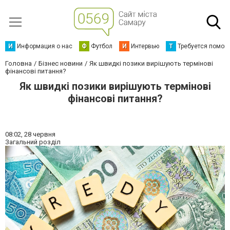
И
Информация о нас
Ф
Футбол
И
Интервью
Т
Требуется помощ
Головна
Бізнес новини
Як швидкі позики вирішують термінові
фінансові питання?
Як швидкі позики вирішують термінові
фінансові питання?
08:02,
28 червня
Загальний розділ