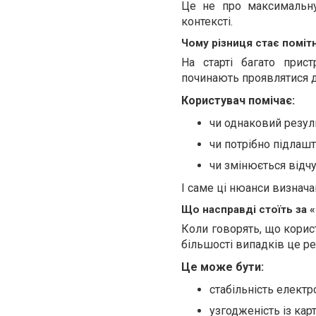
Це не про максимальну 
контексті.
Чому різниця стає поміт
На старті багато прис
починають проявлятися д
Користувач помічає:
чи однаковий резул
чи потрібно підлаш
чи змінюється відчу
І саме ці нюанси визнач
Що насправді стоїть за
Коли говорять, що корис
більшості випадків це ре
Це може бути:
стабільність електр
узгодженість із ка