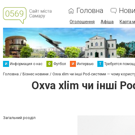
Головна
Нов
Оголошення
Афіша
Карта м
И
Информация о нас
Ф
Футбол
И
Интервью
Т
Требуется помощ
Головна
Бізнес новини
Oxva xlim чи інші Pod-системи — чому корис
Oxva xlim чи інші P
Загальний розділ