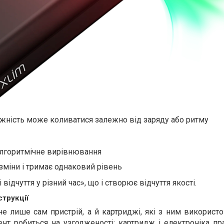
тужність може коливатися залежно від заряду або ритму
алгоритмічне вирівнювання
зміни і тримає однаковий рівень
відчуття у різний час», що і створює відчуття якості.
струкції
 лише сам пристрій, а й картриджі, які з ним використо
ент робиться на узгодженості: картридж і електроніка п