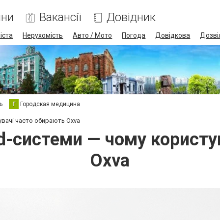
ини
Вакансії
Довідник
іста
Нерухомість
Авто / Мото
Погода
Довідкова
Дозві
ь
Г
Городская медицина
тувачі часто обирають Oxva
od-системи — чому корист
Oxva