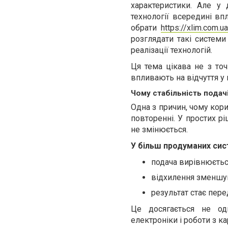
характеристики. Але у
технології всередині вп
обрати
https://xlim.com.ua
розглядати такі системи
реалізації технологій.
Ця тема цікава не з точ
впливають на відчуття у
Чому стабільність пода
Одна з причин, чому кори
повторенні. У простих рі
не змінюється.
У більш продуманих сис
подача вирівнюєть
відхилення зменшу
результат стає пер
Це досягається не од
електроніки і роботи з 