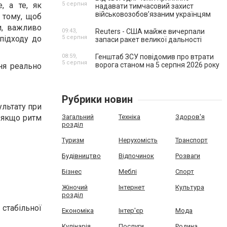
, а те, як
5 серпня
надавати тимчасовий захист
військовозобов’язаним українцям
е тому, щоб
и, важливо
09:43,
Reuters - США майже вичерпали
підходу до
5 серпня
запаси ракет великої дальності
08:59,
Генштаб ЗСУ повідомив про втрати
5 серпня
ворога станом на 5 серпня 2026 року
ння реально
Рубрики новин
ультату при
ь якщо ритм
Загальний
Техніка
Здоров'я
розділ
Туризм
Нерухомість
Транспорт
Будівництво
Відпочинок
Розваги
Бізнес
Меблі
Спорт
Жіночий
Інтернет
Культура
розділ
табільної
Економіка
Інтер'єр
Мода
Кулінарія
Послуги
Родина