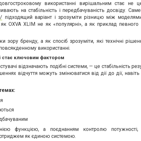
 довгостроковому використанні вирішальним стає не це
ливають на стабільність і передбачуваність досвіду. Сам
/
підходящий варіант і зрозуміти різницю між моделям
 як OXVA XLIM не як «популярні», а як приклад певного 
ки зору бренду, а як спосіб зрозуміти, які технічні ріше
 повсякденному використанні.
чі стає ключовим фактором
стувачі відзначають подібні системи, — це стабільність рез
шеннях відчуття можуть змінюватися від дії до дії, навіт
темах:
ся
ються
едбачуваним
нією функцією, а поєднанням контролю потужності, с
картриджем як єдиною системою.