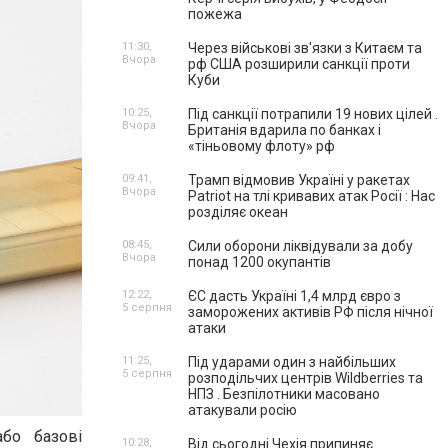
пожежа
11:30,
Через військові зв'язки з Китаєм та
Вчора
рф США розширили санкції проти
Куби
10:25,
Під санкції потрапили 19 нових цілей .
Вчора
Британія вдарила по банках і
«тіньовому флоту» рф
09:41,
Трамп відмовив Україні у ракетах
Вчора
Patriot на тлі кривавих атак Росії : Нас
розділяє океан
08:45,
Сили оборони ліквідували за добу
Вчора
понад 1200 окупантів
12:22,
ЄС дасть Україні 1,4 млрд євро з
5 серпня
заморожених активів РФ після нічної
атаки
11:25,
Під ударами один з найбільших
5 серпня
розподільчих центрів Wildberries та
НПЗ . Безпілотники масовано
атакували росію
бо базові
10:28,
Від сьогодні Чехія припиняє