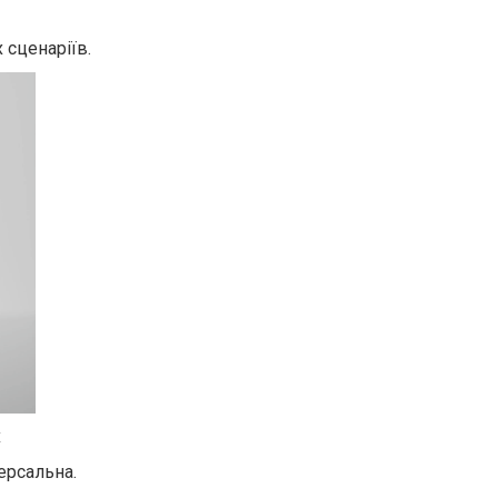
 сценаріїв.
х
ерсальна.