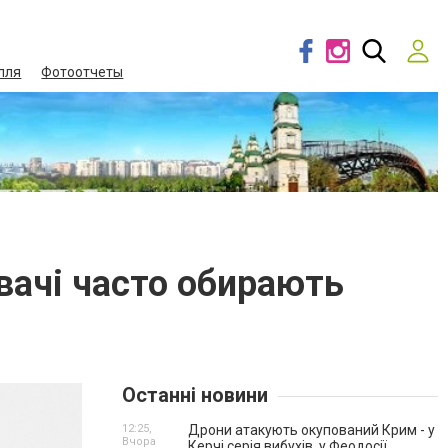
лля
Фотоотчеты
увачі часто обирають
Останні новини
12:25,
Дрони атакують окупований Крим - у
Вчора
Керчі серія вибухів, у Феодосії