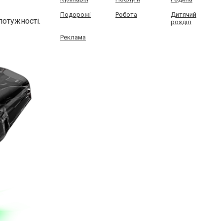
Подорожі
Робота
Дитячий
отужності.
розділ
Реклама