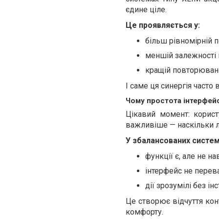
єдине ціле.
Це проявляється у:
більш рівномірній п
меншій залежності 
кращій повторювано
І саме ця синергія часто
Чому простота інтерфейс
Цікавий момент: корист
важливіше — наскільки л
У збалансованих систем
функції є, але не н
інтерфейс не пере
дії зрозумілі без ін
Це створює відчуття кон
комфорту.