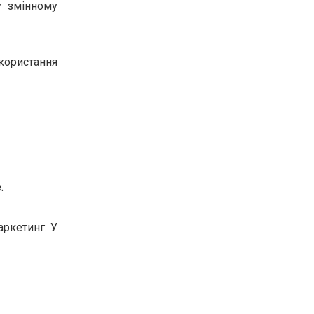
у змінному
користання
.
аркетинг. У