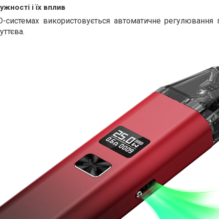
жності і їх вплив
D-системах використовується автоматичне регулювання п
уттєва.