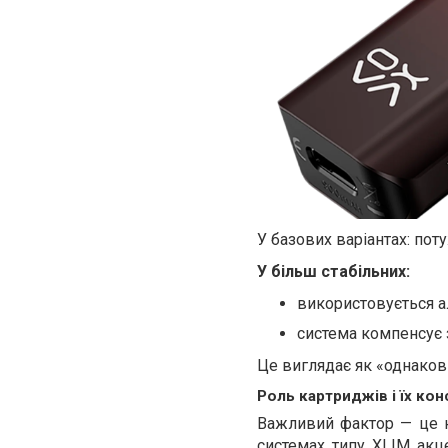
У базових варіантах: по
У більш стабільних:
використовується 
система компенсує 
Це виглядає як «однакові 
Роль картриджів і їх кон
Важливий фактор — це не
системах типу XLIM акц