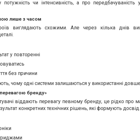
потужність чи інтенсивність, а про передбачуваність 
ною лише з часом
троїв виглядають схожими. Але через кілька днів ви
еталі.
ьтат у повторенні
товуватись
ття без причини
ають, чому одні системи залишаються у використанні довше
 «перевагою бренду»
тувачі віддають перевагу певному бренду, це рідко про м
зультат конкретних технічних рішень, які формують досвід.
оніки
ртриджами