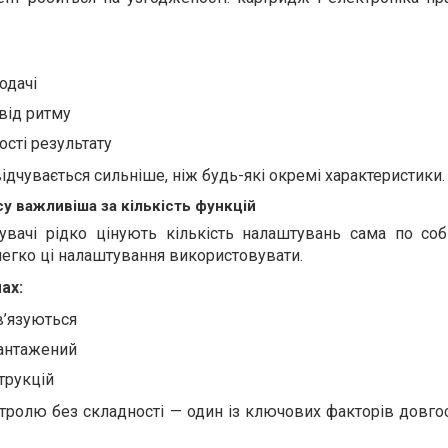
одачі
від ритму
сті результату
 відчувається сильніше, ніж будь-які окремі характеристики.
у важливіша за кількість функцій
увачі рідко цінують кількість налаштувань сама по собі
егко ці налаштування використовувати.
ах:
ав’язуються
вантажений
струкцій
тролю без складності — один із ключових факторів довго