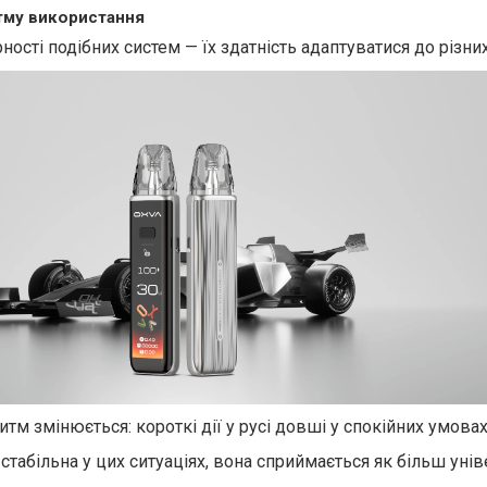
итму використання
ості подібних систем — їх здатність адаптуватися до різних
тм змінюється: короткі дії у русі довші у спокійних умова
стабільна у цих ситуаціях, вона сприймається як більш унів