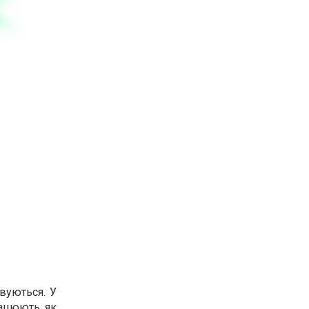
вуються. У
рацюють як