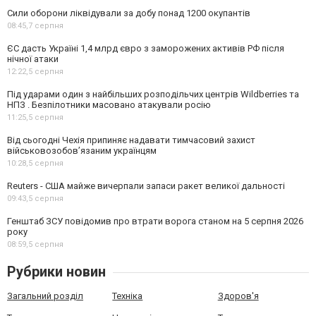
Сили оборони ліквідували за добу понад 1200 окупантів
08:45,
7 серпня
ЄС дасть Україні 1,4 млрд євро з заморожених активів РФ після
нічної атаки
12:22,
5 серпня
Під ударами один з найбільших розподільчих центрів Wildberries та
НПЗ . Безпілотники масовано атакували росію
11:25,
5 серпня
Від сьогодні Чехія припиняє надавати тимчасовий захист
військовозобов’язаним українцям
10:28,
5 серпня
Reuters - США майже вичерпали запаси ракет великої дальності
09:43,
5 серпня
Генштаб ЗСУ повідомив про втрати ворога станом на 5 серпня 2026
року
08:59,
5 серпня
Рубрики новин
Загальний розділ
Техніка
Здоров'я