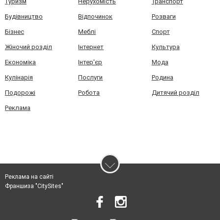
Туризм
Нерухомість
Транспорт
Будівництво
Відпочинок
Розваги
Бізнес
Меблі
Спорт
Жіночий розділ
Інтернет
Культура
Економіка
Інтер'єр
Мода
Кулінарія
Послуги
Родина
Подорожі
Робота
Дитячий розділ
Реклама
Реклама на сайті
Франшиза "CitySites"