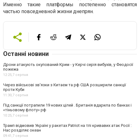
Именно такие платформы постепенно становятся
частью повседневной жизни днепрян.
Останні новини
Дрони атакують окупований Крим - у Керчі серія вибухів, у Феодосії
пожежа
12:25,
7 серпня
Через військові зв'язки з Китаєм та рф США розширили санкції
проти Куби
11:30,
7 серпня
Під санкції потрапили 19 нових цілей . Британія вдарила по банках і
«тіньовому флоту» рф
10:25,
7 серпня
Трамп відмовив Україні у ракетах Patriot на тлі кривавих атак Росії :
Нас розділяє океан
09:41,
7 серпня