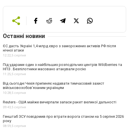
Останні новини
ЄС дасть Україні 1,4 млрд євро з заморожених активів РФ після
нічної атаки
12:22,
5 серпня
Під ударами один з найбільших розподільчих центрів Wildberries та
НПЗ . Безпілотники масовано атакували росію
11:25,
5 серпня
Від сьогодні Чехія припиняє надавати тимчасовий захист
військовозобов’язаним українцям
10:28,
5 серпня
Reuters - США майже вичерпали запаси ракет великої дальності
09:43,
5 серпня
Генштаб ЗСУ повідомив про втрати ворога станом на 5 серпня 2026
року
08:59,
5 серпня