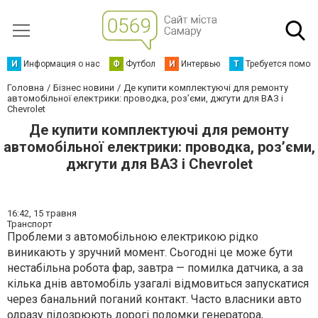
И
Информация о нас
Ф
Футбол
И
Интервью
Т
Требуется помощ
Головна
Бізнес новини
Де купити комплектуючі для ремонту
автомобільної електрики: проводка, роз’єми, джгути для ВАЗ і
Chevrolet
Де купити комплектуючі для ремонту
автомобільної електрики: проводка, роз’єми,
джгути для ВАЗ і Chevrolet
16:42,
15 травня
Транспорт
Проблеми з автомобільною електрикою рідко
виникають у зручний момент. Сьогодні це може бути
нестабільна робота фар, завтра — помилка датчика, а за
кілька днів автомобіль узагалі відмовиться запускатися
через банальний поганий контакт. Часто власники авто
одразу підозрюють дорогі поломки генератора,