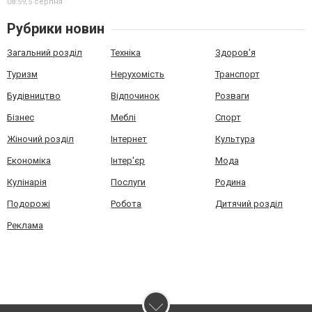
08:59,
5 серпня
Рубрики новин
Загальний розділ
Техніка
Здоров'я
Туризм
Нерухомість
Транспорт
Будівництво
Відпочинок
Розваги
Бізнес
Меблі
Спорт
Жіночий розділ
Інтернет
Культура
Економіка
Інтер'єр
Мода
Кулінарія
Послуги
Родина
Подорожі
Робота
Дитячий розділ
Реклама