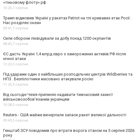
«тіньовому флоту» рф
10:25,
7 серпня
Трамп відмовив Україні у ракетах Patriot на тлі кривавих атак Росії :
Нас розділяє океан
09:41,
7 серпня
Сили оборони ліквідували за добу понад 1200 окупантів
08:45,
7 серпня
ЄС дасть Україні 1,4 млрд євро з заморожених активів РФ після
нічної атаки
12:22,
5 серпня
Під ударами один з найбільших розподільчих центрів Wildberries та
НПЗ . Безпілотники масовано атакували росію
11:25,
5 серпня
Від сьогодні Чехія припиняє надавати тимчасовий захист
військовозобов’язаним українцям
10:28,
5 серпня
Reuters - США майже вичерпали запаси ракет великої дальності
09:43,
5 серпня
Генштаб ЗСУ повідомив про втрати ворога станом на 5 серпня 2026
року