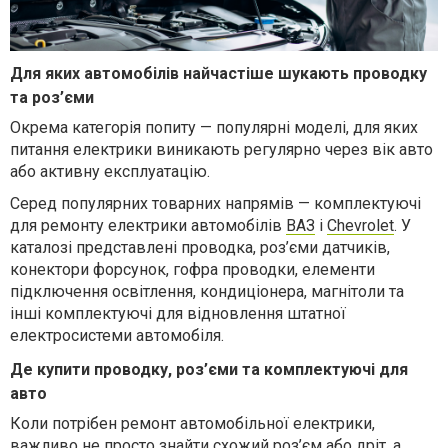
Для яких автомобілів найчастіше шукають проводку
та роз’єми
Окрема категорія попиту — популярні моделі, для яких
питання електрики виникають регулярно через вік авто
або активну експлуатацію.
Серед популярних товарних напрямів — комплектуючі
для ремонту електрики автомобілів
ВАЗ
і
Chevrolet
. У
каталозі представлені проводка, роз’єми датчиків,
конектори форсунок, гофра проводки, елементи
підключення освітлення, кондиціонера, магнітоли та
інші комплектуючі для відновлення штатної
електросистеми автомобіля.
Де купити проводку, роз’єми та комплектуючі для
авто
Коли потрібен ремонт автомобільної електрики,
важливо не просто знайти схожий роз’єм або дріт, а