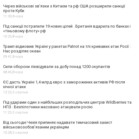
Через військові зв'язки з Китаєм та рф США розширили санкції
проти Куби
11:30,
Вчора
Під санкції потрапили 19 нових цілей . Британія вдарила по банках і
«тіньовому флоту» рф
10:25,
Вчора
Трамп відмовив Україні у ракетах Patriot на тлі кривавих атак Росії :
Нас розділяє океан
09:41,
Вчора
Сили оборони ліквідували за добу понад 1200 окупантів
08:45,
Вчора
ЄС дасть Україні 1,4 млрд євро з заморожених активів РФ після
нічної атаки
12:22,
5 серпня
Під ударами один з найбільших розподільчих центрів Wildberries та
НПЗ . Безпілотники масовано атакували росію
11:25,
5 серпня
Від сьогодні Чехія припиняє надавати тимчасовий захист
військовозобов’язаним українцям
10:28,
5 серпня