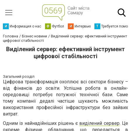
И
Информация о нас
Ф
Футбол
И
Интервью
Т
Требуется помощ
Головна
Бізнес новини
Виділений сервер: ефективний інструмент
цифрової стабільності
Виділений сервер: ефективний інструмент
цифрової стабільності
Загальний розділ
Цифрова трансформація охоплює всі сектори бізнесу –
від фінансів до освіти. Успішна робота в онлайн-
середовищі потребує потужної технічної бази. Саме
тому компанії дедалі частіше шукають можливість
використання професійної інфраструктури без зайвих
витрат.
Одним із найнадійніших рішень є
виділений сервер
. Це
окреме фізичне обладнання, що передається в