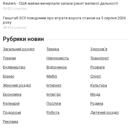
Reuters - США майже вичерпали запаси ракет великої дальності
09:43,
5 серпня
Генштаб ЗСУ повідомив про втрати ворога станом на 5 серпня 2026
року
08:59,
5 серпня
Рубрики новин
Загальний розділ
Техніка
Здоров'я
Туризм
Нерухомість
Транспорт
Будівництво
Відпочинок
Розваги
Бізнес
Меблі
Спорт
Жіночий розділ
Інтернет
Культура
Економіка
Інтер'єр
Мода
Кулінарія
Послуги
Родина
Подорожі
Робота
Дитячий розділ
Реклама