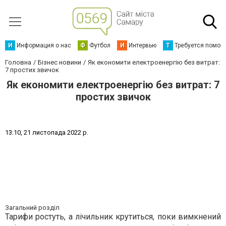
И
Информация о нас
Ф
Футбол
И
Интервью
Т
Требуется помощ
Головна
Бізнес новини
Як економити електроенергію без витрат:
7 простих звичок
Як економити електроенергію без витрат: 7
простих звичок
1
3
:
1
0
,
2
1
л
и
с
т
о
п
а
д
а
2
0
2
2
р
.
Загальний розділ
Тарифи ростуть, а лічильник крутиться, поки вимкнений