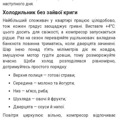
наступного дня.
Холодильник без зайвої криги
Найбільший споживач у квартирі працює цілодобово,
тож кожен градус заощаджує гривні. Виставте +4°C:
цього досить для свіжості, а компресор запускається
рідше. Раз на сезон перевіряйте ущільнювач: вкладена
банкнота повинна триматись, коли дверцята зачинені.
Шар інею понад п’ять міліметрів діє як ковдра,
змушуючи мотор гудіти довше, тому розморожуйте
вчасно. Щоби холод розподілявся рівномірно,
дотримуйтесь простого порядку:
Верхня полиця — готові страви;
Середина — молоко та йогурти;
Низ — м’ясо, риба;
Шухляда — овочі й фрукти;
Дверцята — соуси й напої.
Повітря циркулює вільно, компресор відпочиває