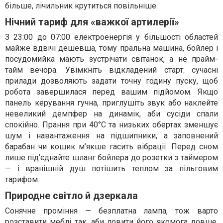
більше, лічильник крутиться повільніше.
Нічний тариф для «важкої артилерії»
З 23:00 до 07:00 електроенергія у більшості областей
майже вдвічі дешевша, тому пральна машина, бойлер і
посудомийка мають зустрічати світанок, а не прайм-
тайм вечора. Увімкніть відкладений старт: сучасні
прилади дозволяють задати точну годину пуску, щоб
робота завершилася перед вашим підйомом. Якщо
панель керування гучна, приглушіть звук або наклейте
невеликий демпфер на динамік, аби сусіди спали
спокійно. Прання при 40°C та низьких обертах зменшує
шум і навантаження на підшипники, а заповнений
барабан чи кошик м’якше гасить вібрації. Перед сном
лише під’єднайте шланг бойлера до розетки з таймером
— і вранішній душ потішить теплом за пільговим
тарифом.
Природне світло й дзеркала
Сонячне проміння — безплатна лампа, тож варто
розставити меблі так, аби ловити його якомога довше.