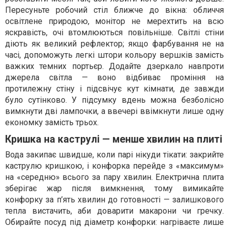
Пересуньте робочий стіл ближче до вікна: обличчя
освітлене природою, монітор не мерехтить на всю
яскравість, очі втомлюються повільніше. Світлі стіни
діють як великий рефлектор; якщо фарбування не на
часі, допоможуть легкі штори кольору вершків замість
важких темних портьєр. Додайте дзеркало навпроти
джерела світла — воно відбиває проміння на
протилежну стіну і підсвічує кут кімнати, де завжди
було сутінково. У підсумку вдень можна безболісно
вимкнути дві лампочки, а ввечері ввімкнути лише одну
економку замість трьох.
Кришка на каструлі — менше хвилин на плиті
Вода закипає швидше, коли парі нікуди тікати: закрийте
каструлю кришкою, і конфорка перейде з «максимум»
на «середню» всього за пару хвилин. Електрична плита
зберігає жар після вимкнення, тому вимикайте
конфорку за п’ять хвилин до готовності — залишкового
тепла вистачить, аби доварити макарони чи гречку.
Обирайте посуд під діаметр конфорки: нагріваєте лише