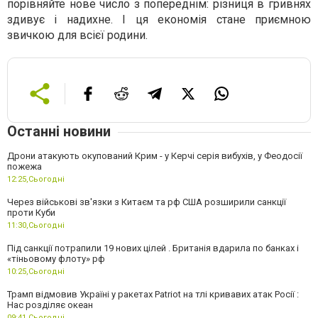
порівняйте нове число з попереднім: різниця в гривнях
здивує і надихне. І ця економія стане приємною
звичкою для всієї родини.
Останні новини
Дрони атакують окупований Крим - у Керчі серія вибухів, у Феодосії
пожежа
12:25,
Сьогодні
Через військові зв'язки з Китаєм та рф США розширили санкції
проти Куби
11:30,
Сьогодні
Під санкції потрапили 19 нових цілей . Британія вдарила по банках і
«тіньовому флоту» рф
10:25,
Сьогодні
Трамп відмовив Україні у ракетах Patriot на тлі кривавих атак Росії :
Нас розділяє океан
09:41,
Сьогодні