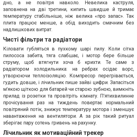
дно, а не повітря навколо. Невелика каструля,
заповнена на дві третини, кипить швидше й тримає
температуру стабільніше, ніж велика «про запас». Так
плита працює менше, а обід виходить смачним без
надлишкових витрат.
Чисті фільтри та радіатори
Кіловати губляться в пухкому шарі пилу. Коли сітка
пилососа забита, тяга слабшає, і мотор бере більше
струму, щоб втягнути хоча б крихти. Те саме з
радіатором холодильника: на ребрах осідає ворс,
утворюючи теплоізоляцію. Компресор перегрівається,
гудить довше, і лічильник пише зайві цифри. Запасіться
м’якою щіткою для батарей чи старою зубною, вимкніть
прилад із розетки та провітріть кімнату. П’ятихвилинне
прочісування раз на тиждень повертає нормальний
повітряний потік, знижує температуру мотора і зменшує
навантаження на вентилятори. А за рік такий ритуал
зберігає пару сотень гривень на рахунку.
Лічильник як мотиваційний трекер