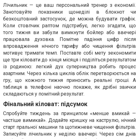
Лічильник — це ваш персональний тренер з економії.
Занотовуйте показники щонеділі в блокнот чи
безкоштовний застосунок, де можна будувати графік.
Коли стовпчик раптом підстрибує, легко згадати, що
того тижня ви забули вимкнути бойлер або ввечері
працювала духовка. Помітне падіння цифр після
впровадження нічного тарифу або чищення фільтрів
мотивує тримати темп. Поставте собі мету зекономити
ще три кіловати до кінця місяця і поділіться результатом
із родиною: легкий дух суперництва робить процес
азартним. Через кілька циклів облік перетворюється на
гру, що кожного тижня приносить реальні гроші. А
таблиця в телефоні наочно покаже, як дрібні звички
складаються у помітний результат.
Фінальний кіловат: підсумок
Спробуйте тиждень за принципом «менше вмикай —
частіше вимикай». Додайте кришку на каструлю, нічний
старт пральної машини та щотижневе чищення фільтрів.
Записуйте лічильник у неділю ввечері. Через сім днів