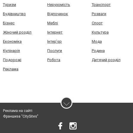
Туризм
Нерухомість
Транспорт
Будівництво
Відпочинок
Розваги
Бізнес
Меблі
Спорт
Жіночий розділ
Інтернет
Культура
Економіка
Інтер'єр
Мода
Кулінарія
Послуги
Родина
Подорожі
Робота
Дитячий розділ
Реклама
Реклама на сайті
Франшиза "CitySites"