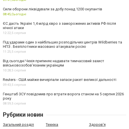
Сили оборони ліквідували за добу понад 1200 окупантів
08:45,
Сьогодні
ЄС дасть Україні 1,4 млрд євро з заморожених активів РФ після
нічної атаки
12:22,
5 серпня
Під ударами один з найбільших розподільчих центрів Wildberries та
НПЗ . Безпілотники масовано атакували росію
11:25,
5 серпня
Від сьогодні Чехія припиняє надавати тимчасовий захист
військовозобов’язаним українцям
10:28,
5 серпня
Reuters - США майже вичерпали запаси ракет великої дальності
09:43,
5 серпня
Генштаб ЗСУ повідомив про втрати ворога станом на 5 серпня 2026
року
08:59,
5 серпня
Рубрики новин
Загальний розділ
Техніка
Здоров'я