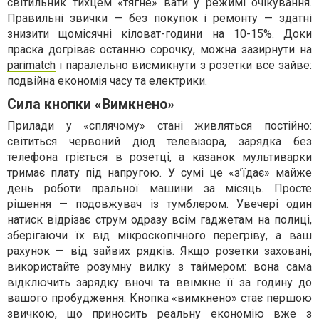
світильник тихцем «тягне» вати у режимі очікування.
Правильні звички — без покупок і ремонту — здатні
знизити щомісячні кіловат-години на 10-15%. Доки
праска догріває останню сорочку, можна зазирнути на
parimatch
і паралельно висмикнути з розетки все зайве:
подвійна економія часу та електрики.
Сила кнопки «Вимкнено»
Прилади у «сплячому» стані живляться постійно:
світиться червоний діод телевізора, зарядка без
телефона гріється в розетці, а казанок мультиварки
тримає плату під напругою. У сумі це «з’їдає» майже
день роботи пральної машини за місяць. Просте
рішення — подовжувач із тумблером. Увечері один
натиск відрізає струм одразу всім гаджетам на полиці,
зберігаючи їх від мікроскопічного перегріву, а ваш
рахунок — від зайвих рядків. Якщо розетки заховані,
використайте розумну вилку з таймером: вона сама
відключить зарядку вночі та ввімкне її за годину до
вашого пробудження. Кнопка «вимкнено» стає першою
звичкою, що приносить реальну економію вже з