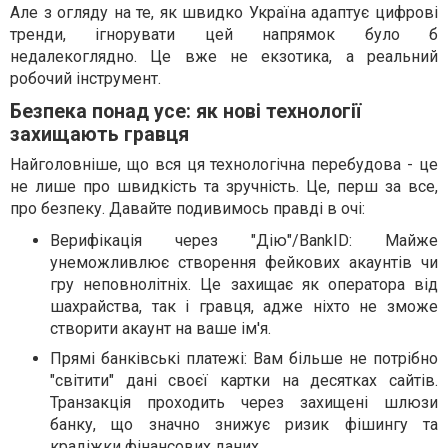
Але з огляду на те, як швидко Україна адаптує цифрові
тренди, ігнорувати цей напрямок було б
недалекоглядно. Це вже не екзотика, а реальний
робочий інструмент.
Безпека понад усе: як нові технології
захищають гравця
Найголовніше, що вся ця технологічна перебудова - це
не лише про швидкість та зручність. Це, перш за все,
про безпеку. Давайте подивимось правді в очі:
Верифікація через "Дію"/BankID: Майже
унеможливлює створення фейкових акаунтів чи
гру неповнолітніх. Це захищає як оператора від
шахрайства, так і гравця, адже ніхто не зможе
створити акаунт на ваше ім'я.
Прямі банківські платежі: Вам більше не потрібно
"світити" дані своєї картки на десятках сайтів.
Транзакція проходить через захищені шлюзи
банку, що значно знижує ризик фішингу та
крадіжки фінансових даних.