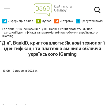
И
Информация о нас
Ф
Футбол
И
Интервью
Т
Требуется помощ
Головна
Бізнес новини
"Дія", BankID, криптовалюти: Як нові
технології ідентифікації та платежів змінили обличчя українського
iGaming
"Дія", BankID, криптовалюти: Як нові технології
ідентифікації та платежів змінили обличчя
українського iGaming
1
3
:
0
8
,
1
7
в
е
р
е
с
н
я
2
0
2
3
р
.