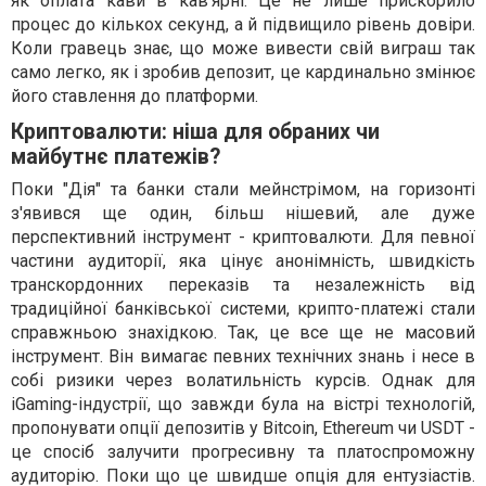
як оплата кави в кав'ярні. Це не лише прискорило
процес до кількох секунд, а й підвищило рівень довіри.
Коли гравець знає, що може вивести свій виграш так
само легко, як і зробив депозит, це кардинально змінює
його ставлення до платформи.
Криптовалюти: ніша для обраних чи
майбутнє платежів?
Поки "Дія" та банки стали мейнстрімом, на горизонті
з'явився ще один, більш нішевий, але дуже
перспективний інструмент - криптовалюти. Для певної
частини аудиторії, яка цінує анонімність, швидкість
транскордонних переказів та незалежність від
традиційної банківської системи, крипто-платежі стали
справжньою знахідкою. Так, це все ще не масовий
інструмент. Він вимагає певних технічних знань і несе в
собі ризики через волатильність курсів. Однак для
iGaming-індустрії, що завжди була на вістрі технологій,
пропонувати опції депозитів у Bitcoin, Ethereum чи USDT -
це спосіб залучити прогресивну та платоспроможну
аудиторію. Поки що це швидше опція для ентузіастів.