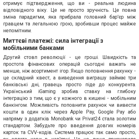
отримує підтвердження, що ви - реальна людина
відповідного віку. Це не просто зручність. Це повна
зміна парадигми, яка прибрала головний бар'єр між
гравцем та легальною грою, зробивши процес майже
непомітним.
Миттєві платежі: сила інтеграції з
мобільними банками
Другий стовп революції - це гроші. Швидкість та
простота фінансових операцій сьогодні важать не
менше, ніж асортимент ігор. Якщо поповнення рахунку -
це складний квест, а виведення виграшу займає три
банківські дні, гравець просто піде до конкурента.
Український iGaming зробив ставку на глибоку
інтеграцію з тим, що є у кожного в кишені - мобільним
банкінгом. Можливість поповнити рахунок чи вивести
кошти в один клік через Apple Pay, Google Pay або
напряму з додатків Monobank чи Privat24 стала золотим
стандартом. Забудьте про введення довгих номерів
карток та CVV-кодів. Система працює так само просто,