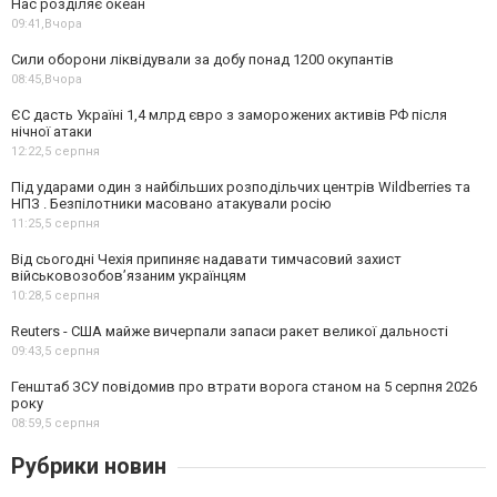
Нас розділяє океан
09:41,
Вчора
Сили оборони ліквідували за добу понад 1200 окупантів
08:45,
Вчора
ЄС дасть Україні 1,4 млрд євро з заморожених активів РФ після
нічної атаки
12:22,
5 серпня
Під ударами один з найбільших розподільчих центрів Wildberries та
НПЗ . Безпілотники масовано атакували росію
11:25,
5 серпня
Від сьогодні Чехія припиняє надавати тимчасовий захист
військовозобов’язаним українцям
10:28,
5 серпня
Reuters - США майже вичерпали запаси ракет великої дальності
09:43,
5 серпня
Генштаб ЗСУ повідомив про втрати ворога станом на 5 серпня 2026
року
08:59,
5 серпня
Рубрики новин