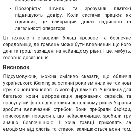
Прозорість: Швидкі та зрозумілі платежі
підвищують довіру. Коли система працює як
годинник, це найкращий доказ надійності та
легальності оператора.
Ці технології створили більш прозоре та безпечне
середовище, де гравець може бути впевнений, що його
дані та гроші захищені на найвищому рівні. І це, мабуть,
головне досягнення.
Висновок
Підсумовуючи, можна сміливо сказати, що обличчя
українського iGaming за останні роки змінили не так нові
ігри, як нові технології в його фундаменті. Унікальна для
багатьох країн цифровізація державних сервісів та
просунутий фінтех дозволили легальному ринку України
зробити величезний стрибок. Вони прибрали бар'єри,
прискорили процеси і, що найважливіше, зробили гру
значно безпечнішою. І хоча гравці приходять за
емоціями від слотів та ставок, залишаються вони там,