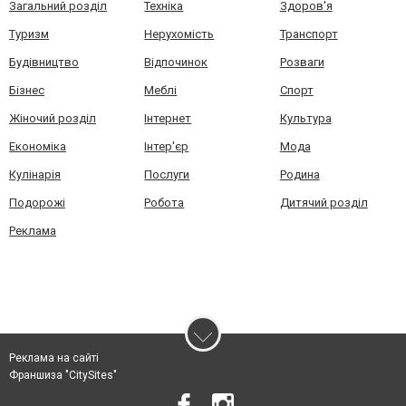
Загальний розділ
Техніка
Здоров'я
Туризм
Нерухомість
Транспорт
Будівництво
Відпочинок
Розваги
Бізнес
Меблі
Спорт
Жіночий розділ
Інтернет
Культура
Економіка
Інтер'єр
Мода
Кулінарія
Послуги
Родина
Подорожі
Робота
Дитячий розділ
Реклама
Реклама на сайті
Франшиза "CitySites"