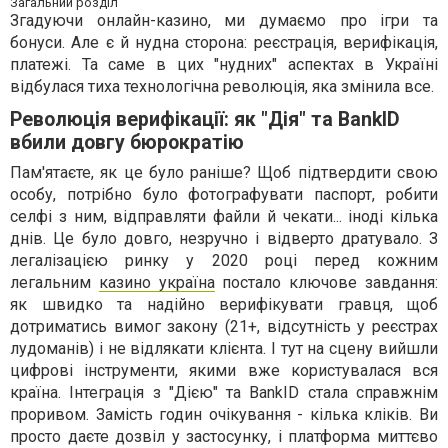
Загальний розділ
Згадуючи онлайн-казино, ми думаємо про ігри та
бонуси. Але є й нудна сторона: реєстрація, верифікація,
платежі. Та саме в цих "нудних" аспектах в Україні
відбулася тиха технологічна революція, яка змінила все.
Революція верифікації: як "Дія" та BankID
вбили довгу бюрократію
Пам'ятаєте, як це було раніше? Щоб підтвердити свою
особу, потрібно було фотографувати паспорт, робити
селфі з ним, відправляти файли й чекати... іноді кілька
днів. Це було довго, незручно і відверто дратувало. З
легалізацією ринку у 2020 році перед кожним
легальним
казино україна
постало ключове завдання:
як швидко та надійно верифікувати гравця, щоб
дотриматись вимог закону (21+, відсутність у реєстрах
лудоманів) і не відлякати клієнта. І тут на сцену вийшли
цифрові інструменти, якими вже користувалася вся
країна. Інтеграція з "Дією" та BankID стала справжнім
проривом. Замість годин очікування - кілька кліків. Ви
просто даєте дозвіл у застосунку, і платформа миттєво