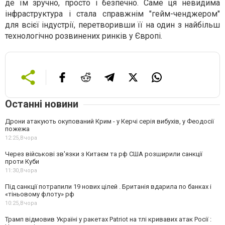
де їм зручно, просто і безпечно. Саме ця невидима
інфраструктура і стала справжнім "гейм-ченджером"
для всієї індустрії, перетворивши її на один з найбільш
технологічно розвинених ринків у Європі.
Останні новини
Дрони атакують окупований Крим - у Керчі серія вибухів, у Феодосії
пожежа
12:25,
Вчора
Через військові зв'язки з Китаєм та рф США розширили санкції
проти Куби
11:30,
Вчора
Під санкції потрапили 19 нових цілей . Британія вдарила по банках і
«тіньовому флоту» рф
10:25,
Вчора
Трамп відмовив Україні у ракетах Patriot на тлі кривавих атак Росії :