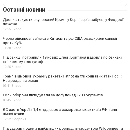
Останні новини
Дрони атакують окупований Крим - у Керчі серія вибухів, у Феодосії
пожежа
12:25,
Вчора
Через військові зв'язки з Китаєм та рф США розширили санкції
проти Куби
11:30,
Вчора
Під санкції потрапили 19 нових цілей . Британія вдарила по банках і
«тіньовому флоту» рф
10:25,
Вчора
Трамп відмовив Україні у ракетах Patriot на тлі кривавих атак Росії :
Нас розділяє океан
09:41,
Вчора
Сили оборони ліквідували за добу понад 1200 окупантів
08:45,
Вчора
ЄС дасть Україні 1,4 млрд євро з заморожених активів РФ після
нічної атаки
12:22,
5 серпня
Під ударами один з найбільших розподільчих центрів Wildberries та