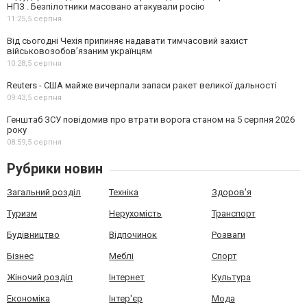
НПЗ . Безпілотники масовано атакували росію
11:25,
5 серпня
Від сьогодні Чехія припиняє надавати тимчасовий захист
військовозобов’язаним українцям
10:28,
5 серпня
Reuters - США майже вичерпали запаси ракет великої дальності
09:43,
5 серпня
Генштаб ЗСУ повідомив про втрати ворога станом на 5 серпня 2026
року
08:59,
5 серпня
Рубрики новин
Загальний розділ
Техніка
Здоров'я
Туризм
Нерухомість
Транспорт
Будівництво
Відпочинок
Розваги
Бізнес
Меблі
Спорт
Жіночий розділ
Інтернет
Культура
Економіка
Інтер'єр
Мода