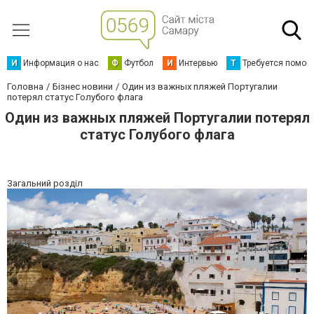
И
Информация о нас
Ф
Футбол
И
Интервью
Т
Требуется помощ
Головна
Бізнес новини
Один из важных пляжей Португалии
потерял статус Голубого флага
Один из важных пляжей Португалии потерял
статус Голубого флага
Загальний розділ