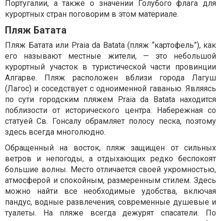
Португалии, а также о значении Голубого флага для
курортных стран поговорим в этом материале.
Пляж Батата
Пляж Батата или Praia da Batata (пляж “картофель”), как
его называют местные жители, — это небольшой
курортный участок в туристической части провинции
Алгарве. Пляж расположен вблизи города Лагуш
(Лагос) и соседствует с одноименной гаванью. Являясь
по сути городским пляжем Praia da Batata находится
поблизости от исторического центра. Набережная со
статуей Св. Гонсалу обрамляет полосу песка, поэтому
здесь всегда многолюдно.
Обращенный на восток, пляж защищен от сильных
ветров и непогоды, а отдыхающих редко беспокоят
большие волны. Место отличается своей укромностью,
атмосферой и спокойным, размеренным стилем. Здесь
можно найти все необходимые удобства, включая
пандус, водные развлечения, современные душевые и
туалеты. На пляже всегда дежурят спасатели. По