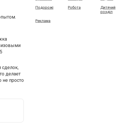
Подорожі
Робота
Дитячий
розділ
опытом.
Реклама
жка
призовыми
5
 сделок,
то делает
 не просто