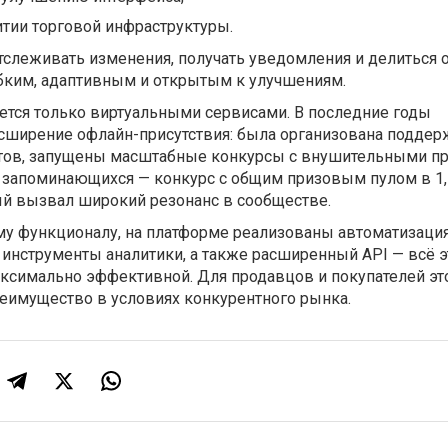
итии торговой инфраструктуры.
тслеживать изменения, получать уведомления и делиться 
ибким, адаптивным и открытым к улучшениям.
ется только виртуальными сервисами. В последние годы
асширение офлайн-присутствия: была организована поддер
стов, запущены масштабные конкурсы с внушительными 
 запоминающихся — конкурс с общим призовым пулом в 1,
ый вызвал широкий резонанс в сообществе.
му функционалу, на платформе реализованы автоматизация
, инструменты аналитики, а также расширенный API — всё э
ксимально эффективной. Для продавцов и покупателей это
реимущество в условиях конкурентного рынка.