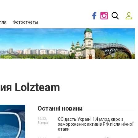
лля
Фотоотчеты
ия Lolzteam
Останні новини
12:22,
ЄС дасть Україні 1,4 млрд євро з
Вчора
заморожених активів РФ після нічної
атаки