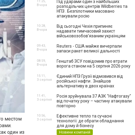
11:25,
Під ударами один з найбільших
Вчора
розподільчих центрів Wildberries та
НПЗ . Безпілотники масовано
атакували росію
10:28,
Від сьогодні Чехія припиняє
Вчора
надавати тимчасовий захист
військовозобов’язаним українцям
09:43,
Reuters - США майже вичерпали
Вчора
запаси ракет великої дальності
08:59,
Генштаб ЗСУ повідомив про втрати
Вчора
ворога станом на 5 серпня 2026 року
15:11,
Єдиний НПЗ Грузії відмовився від
3 серпня
російської нафти . Знайшов
альтернативу в двох країнах
11:41,
Росія зруйнувала 37 АЗК "Нафтогазу"
3 серпня
від початку року – частину атакували
повторно
10:56,
Ефективне тепло та сучасні
то местом
3 серпня
технології: де обрати обладнання
рами.
для дому й бізнесу
как один из
Новини компаній