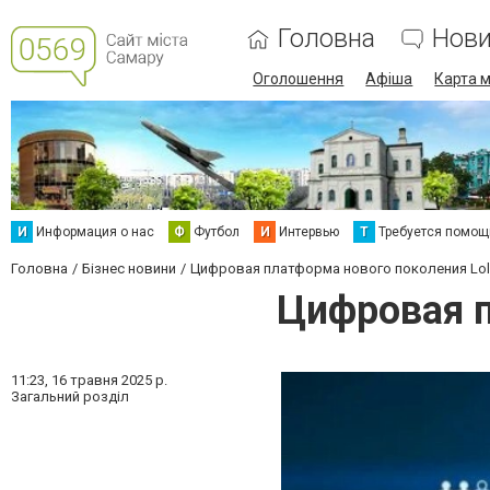
Головна
Нов
Оголошення
Афіша
Карта м
И
Информация о нас
Ф
Футбол
И
Интервью
Т
Требуется помощ
Головна
Бізнес новини
Цифровая платформа нового поколения Lo
Цифровая п
11:23,
16 травня 2025 р.
Загальний розділ