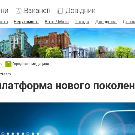
ини
Вакансії
Довідник
іста
Нерухомість
Авто / Мото
Погода
Довідкова
Дозві
ь
Г
Городская медицина
lzteam
латформа нового поколен