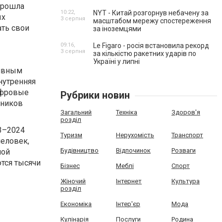
прошла
10:22,
NYT - Китай розгорнув небачену за
ых
3 серпня
масштабом мережу спостереження
ать свои
за іноземцями
09:16,
Le Figaro - росія встановила рекорд
3 серпня
за кількістю ракетних ударів по
Україні у липні
тивным
нутренняя
цифровые
Рубрики новин
тников
Загальний
Техніка
Здоров'я
розділ
3–2024
Туризм
Нерухомість
Транспорт
человек,
Будівництво
Відпочинок
Розваги
ной
тся тысячи
Бізнес
Меблі
Спорт
Жіночий
Інтернет
Культура
розділ
Економіка
Інтер'єр
Мода
Кулінарія
Послуги
Родина