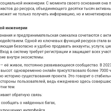
социальной инженерии. С момента своего основания она 
зиастов до ресурса, объединяющего десятки тысяч активн
 может не только получать информацию, но и монетизиров
ной инженерии
 знания и предпринимательская смекалка сочетаются с ак
одействием. Одной из ключевых функций ресурса стала в
ляющая безопасно и удобно продавать аккаунты, услуги, 
 Вход в систему требует регистрации и защищает всех учас
рие внутри экосистемы.
— её живое, постоянно развивающееся сообщество. В 202
 высот: одновременно онлайн присутствовало более 7000 
сю историю существования проекта. Это говорит о стабиль
о стороны пользователей, ведь ежедневно здесь совершаю
тни тем.
ивает обратную связь:
 сообщать о найденных багах,
 улучшению интерфейса,