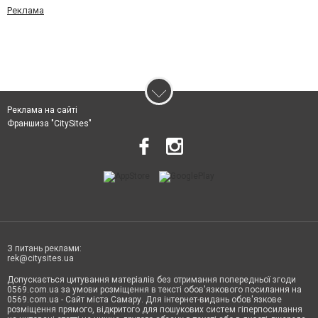
Реклама
Реклама на сайті
Франшиза "CitySites"
З питань реклами:
rek@citysites.ua
Допускається цитування матеріалів без отримання попередньої згоди
0569.com.ua за умови розміщення в тексті обов'язкового посилання на
0569.com.ua - Сайт міста Самару. Для інтернет-видань обов'язкове
розміщення прямого, відкритого для пошукових систем гіперпосилання