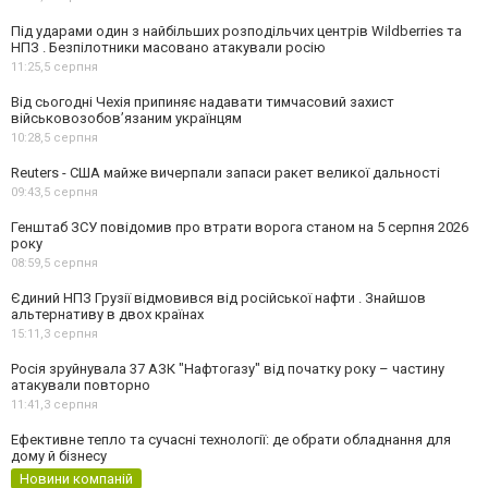
Під ударами один з найбільших розподільчих центрів Wildberries та
НПЗ . Безпілотники масовано атакували росію
11:25,
5 серпня
Від сьогодні Чехія припиняє надавати тимчасовий захист
військовозобов’язаним українцям
10:28,
5 серпня
Reuters - США майже вичерпали запаси ракет великої дальності
09:43,
5 серпня
Генштаб ЗСУ повідомив про втрати ворога станом на 5 серпня 2026
року
08:59,
5 серпня
Єдиний НПЗ Грузії відмовився від російської нафти . Знайшов
альтернативу в двох країнах
15:11,
3 серпня
Росія зруйнувала 37 АЗК "Нафтогазу" від початку року – частину
атакували повторно
11:41,
3 серпня
Ефективне тепло та сучасні технології: де обрати обладнання для
дому й бізнесу
Новини компаній