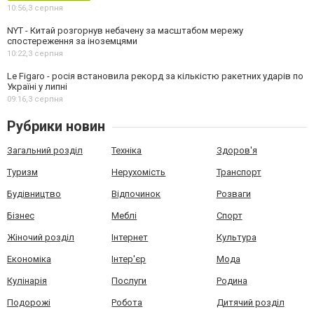
10:56,
3 серпня
NYT - Китай розгорнув небачену за масштабом мережу
спостереження за іноземцями
10:22,
3 серпня
Le Figaro - росія встановила рекорд за кількістю ракетних ударів по
Україні у липні
09:16,
3 серпня
Рубрики новин
Загальний розділ
Техніка
Здоров'я
Туризм
Нерухомість
Транспорт
Будівництво
Відпочинок
Розваги
Бізнес
Меблі
Спорт
Жіночий розділ
Інтернет
Культура
Економіка
Інтер'єр
Мода
Кулінарія
Послуги
Родина
Подорожі
Робота
Дитячий розділ