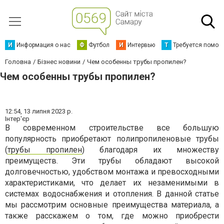
И
Информация о нас
Ф
Футбол
И
Интервью
Т
Требуется помощ
Головна
Бізнес новини
Чем особенны трубы пропилен?
Чем особенны трубы пропилен?
12:54,
13 липня 2023 р.
Інтер'єр
В современном строительстве все большую
популярность приобретают полипропиленовые трубы
(
трубы пропилен
) благодаря их множеству
преимуществ. Эти трубы обладают высокой
долговечностью, удобством монтажа и превосходными
характеристиками, что делает их незаменимыми в
системах водоснабжения и отопления. В данной статье
мы рассмотрим основные преимущества материала, а
также расскажем о том, где можно приобрести