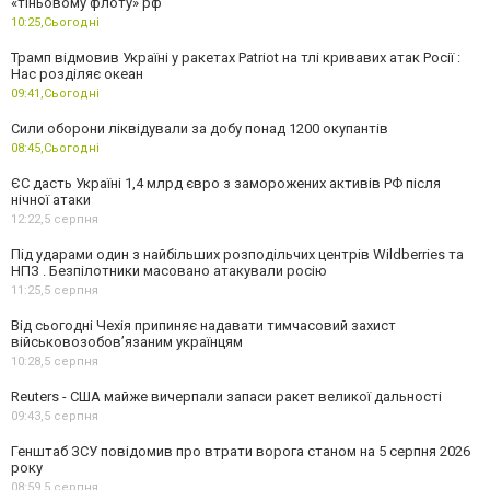
«тіньовому флоту» рф
10:25,
Сьогодні
Трамп відмовив Україні у ракетах Patriot на тлі кривавих атак Росії :
Нас розділяє океан
09:41,
Сьогодні
Сили оборони ліквідували за добу понад 1200 окупантів
08:45,
Сьогодні
ЄС дасть Україні 1,4 млрд євро з заморожених активів РФ після
нічної атаки
12:22,
5 серпня
Під ударами один з найбільших розподільчих центрів Wildberries та
НПЗ . Безпілотники масовано атакували росію
11:25,
5 серпня
Від сьогодні Чехія припиняє надавати тимчасовий захист
військовозобов’язаним українцям
10:28,
5 серпня
Reuters - США майже вичерпали запаси ракет великої дальності
09:43,
5 серпня
Генштаб ЗСУ повідомив про втрати ворога станом на 5 серпня 2026
року
08:59,
5 серпня