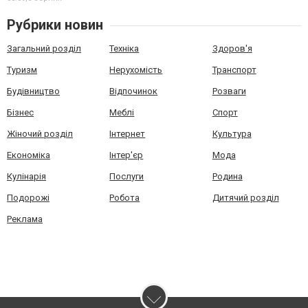
Рубрики новин
Загальний розділ
Техніка
Здоров'я
Туризм
Нерухомість
Транспорт
Будівництво
Відпочинок
Розваги
Бізнес
Меблі
Спорт
Жіночий розділ
Інтернет
Культура
Економіка
Інтер'єр
Мода
Кулінарія
Послуги
Родина
Подорожі
Робота
Дитячий розділ
Реклама