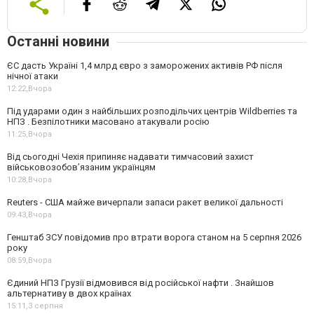
Останні новини
ЄС дасть Україні 1,4 млрд євро з заморожених активів РФ після
нічної атаки
12:22,
Вчора
Під ударами один з найбільших розподільчих центрів Wildberries та
НПЗ . Безпілотники масовано атакували росію
11:25,
Вчора
Від сьогодні Чехія припиняє надавати тимчасовий захист
військовозобов’язаним українцям
10:28,
Вчора
Reuters - США майже вичерпали запаси ракет великої дальності
09:43,
Вчора
Генштаб ЗСУ повідомив про втрати ворога станом на 5 серпня 2026
року
08:59,
Вчора
Єдиний НПЗ Грузії відмовився від російської нафти . Знайшов
альтернативу в двох країнах
15:11,
3 серпня