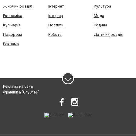
Жіночий розділ
Інтернет
Культура
Економіка
Інтер'єр
Мода
Кулінарія
Послуги
Родина
Подорожі
Робота
Дитячий розділ
Реклама
Реклама на сайті
Франшиза "CitySites"