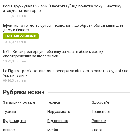
Росія зруйнувала 37 АЗК "Нафтогазу" від початку року – частину
атакували повторно
11:41,
3 серпня
Ефективне тепло та сучасні технології: де обрати обладнання для
дому й бізнесу
Новини компаній
10:56,
3 серпня
NYT - Китай розгорнув небачену за масштабом мережу
спостереження за іноземцями
10:22,
3 серпня
Le Figaro - росія встановила рекорд за кількістю ракетних ударів по
Україні у липні
09:16,
3 серпня
Рубрики новин
Загальний розділ
Техніка
Здоров'я
Туризм
Нерухомість
Транспорт
Будівництво
Відпочинок
Розваги
Бізнес
Меблі
Спорт