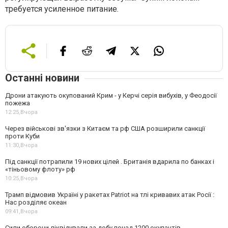
требуется усиленное питание.
Останні новини
Дрони атакують окупований Крим - у Керчі серія вибухів, у Феодосії
пожежа
12:25,
Вчора
Через військові зв'язки з Китаєм та рф США розширили санкції
проти Куби
11:30,
Вчора
Під санкції потрапили 19 нових цілей . Британія вдарила по банках і
«тіньовому флоту» рф
10:25,
Вчора
Трамп відмовив Україні у ракетах Patriot на тлі кривавих атак Росії :
Нас розділяє океан
09:41,
Вчора
Сили оборони ліквідували за добу понад 1200 окупантів