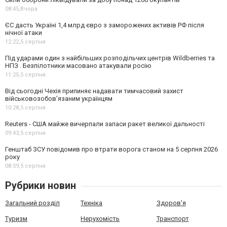
08:45,
Вчора
ЄС дасть Україні 1,4 млрд євро з заморожених активів РФ після
нічної атаки
12:22,
5 серпня
Під ударами один з найбільших розподільчих центрів Wildberries та
НПЗ . Безпілотники масовано атакували росію
11:25,
5 серпня
Від сьогодні Чехія припиняє надавати тимчасовий захист
військовозобов’язаним українцям
10:28,
5 серпня
Reuters - США майже вичерпали запаси ракет великої дальності
09:43,
5 серпня
Генштаб ЗСУ повідомив про втрати ворога станом на 5 серпня 2026
року
08:59,
5 серпня
Рубрики новин
Загальний розділ
Техніка
Здоров'я
Туризм
Нерухомість
Транспорт