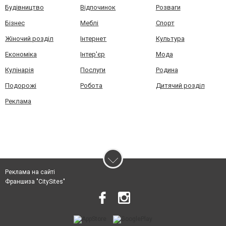
Будівництво
Відпочинок
Розваги
Бізнес
Меблі
Спорт
Жіночий розділ
Інтернет
Культура
Економіка
Інтер'єр
Мода
Кулінарія
Послуги
Родина
Подорожі
Робота
Дитячий розділ
Реклама
Реклама на сайті
Франшиза "CitySites"