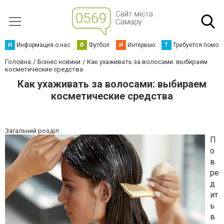
И
Информация о нас
Ф
Футбол
И
Интервью
Т
Требуется помощ
Головна
Бізнес новини
Как ухаживать за волосами: выбираем
косметические средства
Как ухаживать за волосами: выбираем
косметические средства
Загальний розділ
П
о
в
ре
д
ит
ь
в