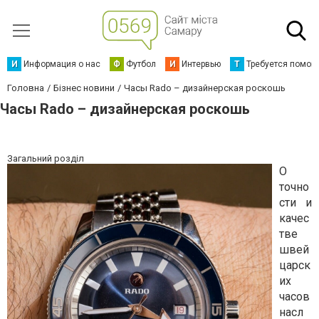
И
Информация о нас
Ф
Футбол
И
Интервью
Т
Требуется помощ
Головна
Бізнес новини
Часы Rado – дизайнерская роскошь
Часы Rado – дизайнерская роскошь
Загальний розділ
О
точно
сти и
качес
тве
швей
царск
их
часов
насл