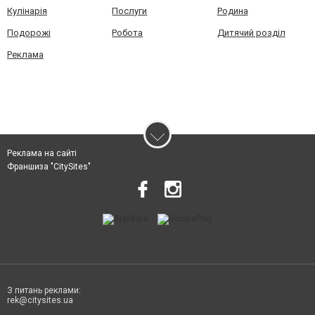
Кулінарія
Послуги
Родина
Подорожі
Робота
Дитячий розділ
Реклама
Реклама на сайті
Франшиза "CitySites"
З питань реклами:
rek@citysites.ua