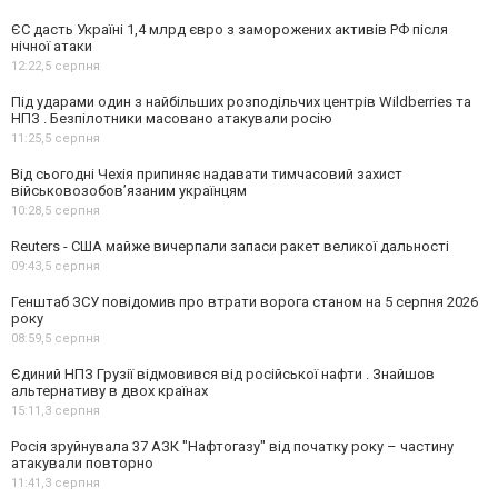
ЄС дасть Україні 1,4 млрд євро з заморожених активів РФ після
нічної атаки
12:22,
5 серпня
Під ударами один з найбільших розподільчих центрів Wildberries та
НПЗ . Безпілотники масовано атакували росію
11:25,
5 серпня
Від сьогодні Чехія припиняє надавати тимчасовий захист
військовозобов’язаним українцям
10:28,
5 серпня
Reuters - США майже вичерпали запаси ракет великої дальності
09:43,
5 серпня
Генштаб ЗСУ повідомив про втрати ворога станом на 5 серпня 2026
року
08:59,
5 серпня
Єдиний НПЗ Грузії відмовився від російської нафти . Знайшов
альтернативу в двох країнах
15:11,
3 серпня
Росія зруйнувала 37 АЗК "Нафтогазу" від початку року – частину
атакували повторно
11:41,
3 серпня