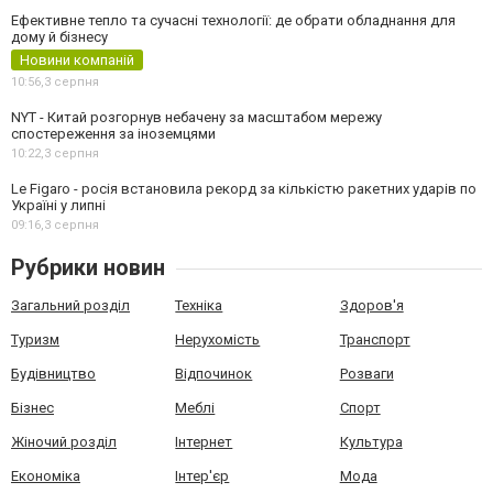
Ефективне тепло та сучасні технології: де обрати обладнання для
дому й бізнесу
Новини компаній
10:56,
3 серпня
NYT - Китай розгорнув небачену за масштабом мережу
спостереження за іноземцями
10:22,
3 серпня
Le Figaro - росія встановила рекорд за кількістю ракетних ударів по
Україні у липні
09:16,
3 серпня
Рубрики новин
Загальний розділ
Техніка
Здоров'я
Туризм
Нерухомість
Транспорт
Будівництво
Відпочинок
Розваги
Бізнес
Меблі
Спорт
Жіночий розділ
Інтернет
Культура
Економіка
Інтер'єр
Мода