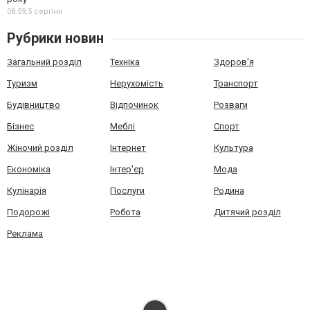
08:59,
5 серпня
Рубрики новин
Загальний розділ
Техніка
Здоров'я
Туризм
Нерухомість
Транспорт
Будівництво
Відпочинок
Розваги
Бізнес
Меблі
Спорт
Жіночий розділ
Інтернет
Культура
Економіка
Інтер'єр
Мода
Кулінарія
Послуги
Родина
Подорожі
Робота
Дитячий розділ
Реклама