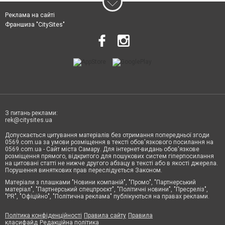
Реклама на сайті
Франшиза "CitySites"
З питань реклами:
rek@citysites.ua
Допускається цитування матеріалів без отримання попередньої згоди
0569.com.ua за умови розміщення в тексті обов'язкового посилання на
0569.com.ua - Сайт міста Самару. Для інтернет-видань обов'язкове
розміщення прямого, відкритого для пошукових систем гіперпосилання
на цитовані статті не нижче другого абзацу в тексті або в якості джерела.
Порушення виняткових прав переслідується Законом.
Матеріали з плашками "Новини компаній", "Промо", "Партнерський
матеріал", "Партнерський спецпроєкт", "Політичні новини", "Пресреліз",
"PR", "Офіційно", "Політична реклама" публікуються на правах реклами.
Політика конфіденційності
Правила сайту
Правила
класифайд
Редакційна політика