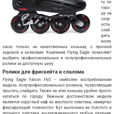
ть по
горо
ду на
скор
ости,
слай
дить
возм
ожно только на качественных коньках, с прочной
ходовой и колесами. Компания Flying Eagle позволяет
выбрать профессиональные и полупрофессиональные
ролики за доступную цену.
Ролики для фрискейта и слалома
Flying Eagle Falcon F6S – наиболее востребованная
модель полупрофессиональных роликов, позволяющая
прыгать, слайдить. Также на этих коньках удобно просто
кататься по городу. Важным достоинством модели
является округлый каф из жесткого пластика, намертво
фиксирующий голеностоп. Бут выполнен из толстого и
прочного пластика, выдерживающего любые падения.