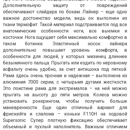
Дополнительную защиту от повреждений
обеспечивают слайдера по бокам. Лайнер – еще одно
важное достоинство модели, ведь он выполнен из
ткани термофит. Такой материал подстраивается под все
анатомические особенности ноги, все выемки и
косточки. Нога ощущает себя максимально комфортно в
таком ботинке. Эластичный носок лайнера
дополнительно повышает уровень комфорта, в
особенности для людей, у которых мизинец длиннее
безымянного пальца. Прыгать или ездить по неровному
асфальту очень удобно, за счет антишока под пяткой.
Рама здесь очень прочная и надежная – выполнена из
алюминия 7000 серии, с четырьмя дугами жесткости.
Это поистине рама для экстремалов – на ней можно
прыгать на высоту до пяти метров. Колеса можно
установить рокерингом, чтобы получить больше
маневренности. Еще один отличный вариант для
фрискейта и слалома – коньки F110H на ходовой
Supersonic. Супер плотную фиксацию обеспечивает
объемный и пухлый наполнитель. Важным отличием