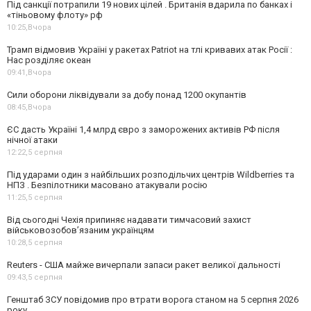
Під санкції потрапили 19 нових цілей . Британія вдарила по банках і
«тіньовому флоту» рф
10:25,
Вчора
Трамп відмовив Україні у ракетах Patriot на тлі кривавих атак Росії :
Нас розділяє океан
09:41,
Вчора
Сили оборони ліквідували за добу понад 1200 окупантів
08:45,
Вчора
ЄС дасть Україні 1,4 млрд євро з заморожених активів РФ після
нічної атаки
12:22,
5 серпня
Під ударами один з найбільших розподільчих центрів Wildberries та
НПЗ . Безпілотники масовано атакували росію
11:25,
5 серпня
Від сьогодні Чехія припиняє надавати тимчасовий захист
військовозобов’язаним українцям
10:28,
5 серпня
Reuters - США майже вичерпали запаси ракет великої дальності
09:43,
5 серпня
Генштаб ЗСУ повідомив про втрати ворога станом на 5 серпня 2026
року