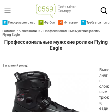
И
Информация о нас
Ф
Футбол
И
Интервью
Т
Требуется помощ
Головна
Бізнес новини
Профессиональные мужские ролики
Flying Eagle
Профессиональные мужские ролики Flying
Eagle
Загальний розділ
Выпо
лнят
ь
слож
ные
трюк
и,
езди