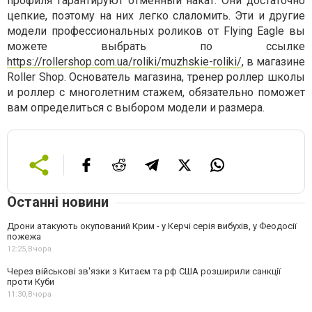
профиля гарантируют отменный накат. Они достаточно
цепкие, поэтому на них легко слаломить. Эти и другие
модели профессиональных роликов от Flying Eagle вы
можете выбрать по ссылке
https://rollershop.com.ua/roliki/muzhskie-roliki/
, в магазине
Roller Shop. Основатель магазина, тренер роллер школы
и роллер с многолетним стажем, обязательно поможет
вам определиться с выбором модели и размера.
Останні новини
Дрони атакують окупований Крим - у Керчі серія вибухів, у Феодосії
пожежа
12:25,
Вчора
Через військові зв'язки з Китаєм та рф США розширили санкції
проти Куби
11:30,
Вчора