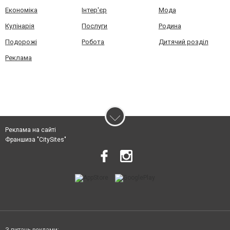
Економіка
Інтер'єр
Мода
Кулінарія
Послуги
Родина
Подорожі
Робота
Дитячий розділ
Реклама
Реклама на сайті
Франшиза "CitySites"