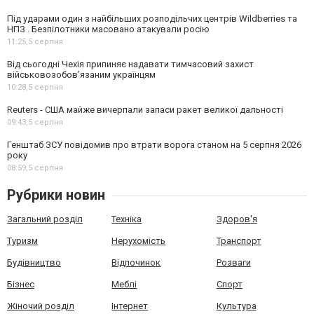
Під ударами один з найбільших розподільчих центрів Wildberries та
НПЗ . Безпілотники масовано атакували росію
11:25,
5 серпня
Від сьогодні Чехія припиняє надавати тимчасовий захист
військовозобов’язаним українцям
10:28,
5 серпня
Reuters - США майже вичерпали запаси ракет великої дальності
09:43,
5 серпня
Генштаб ЗСУ повідомив про втрати ворога станом на 5 серпня 2026
року
08:59,
5 серпня
Рубрики новин
Загальний розділ
Техніка
Здоров'я
Туризм
Нерухомість
Транспорт
Будівництво
Відпочинок
Розваги
Бізнес
Меблі
Спорт
Жіночий розділ
Інтернет
Культура