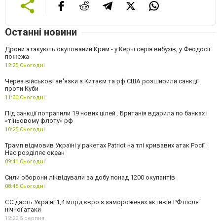
Останні новини
Дрони атакують окупований Крим - у Керчі серія вибухів, у Феодосії
пожежа
12:25,
Сьогодні
Через військові зв'язки з Китаєм та рф США розширили санкції
проти Куби
11:30,
Сьогодні
Під санкції потрапили 19 нових цілей . Британія вдарила по банках і
«тіньовому флоту» рф
10:25,
Сьогодні
Трамп відмовив Україні у ракетах Patriot на тлі кривавих атак Росії :
Нас розділяє океан
09:41,
Сьогодні
Сили оборони ліквідували за добу понад 1200 окупантів
08:45,
Сьогодні
ЄС дасть Україні 1,4 млрд євро з заморожених активів РФ після
нічної атаки
12:22,
5 серпня