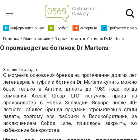
И
Информация о нас
Ф
Футбол
И
Интервью
Т
Требуется помощ
Головна
Бізнес новини
О производстве ботинок Dr Martens
О производстве ботинок Dr Martens
Загальний розділ
С момента основания бренда на протяжении долгих лет
легендарные туфли и ботинки
Dr. Martens купить
можно
было только в Англии, вплоть до 1989 года, когда
компания Accent Group LTD получила права на
производство в Новой Зеландии. Вскоре после 40-
летнего юбилея бренда продажи стремительно стали
падать, поэтому все фабрики в Великобритании, за
исключением Cobbs Lane, пришлось закрыть, во
избежание банкротства.