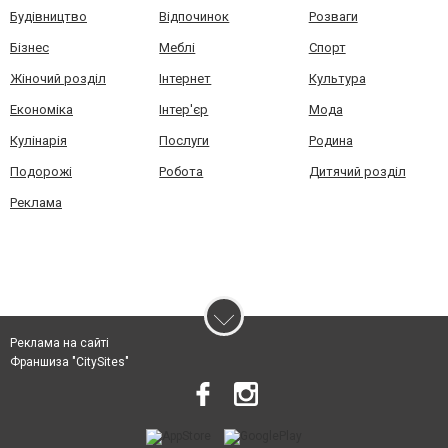
Будівництво
Відпочинок
Розваги
Бізнес
Меблі
Спорт
Жіночий розділ
Інтернет
Культура
Економіка
Інтер'єр
Мода
Кулінарія
Послуги
Родина
Подорожі
Робота
Дитячий розділ
Реклама
Реклама на сайті
Франшиза "CitySites"