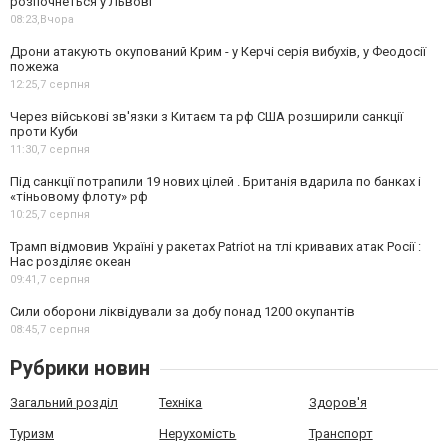
розпочнеться у Львові
08:23,
Вчора
Дрони атакують окупований Крим - у Керчі серія вибухів, у Феодосії
пожежа
12:25,
7 серпня
Через військові зв'язки з Китаєм та рф США розширили санкції
проти Куби
11:30,
7 серпня
Під санкції потрапили 19 нових цілей . Британія вдарила по банках і
«тіньовому флоту» рф
10:25,
7 серпня
Трамп відмовив Україні у ракетах Patriot на тлі кривавих атак Росії :
Нас розділяє океан
09:41,
7 серпня
Сили оборони ліквідували за добу понад 1200 окупантів
08:45,
7 серпня
Рубрики новин
Загальний розділ
Техніка
Здоров'я
Туризм
Нерухомість
Транспорт