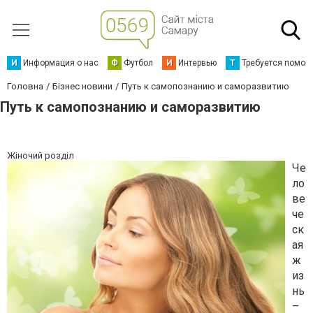
И
Информация о нас
Ф
Футбол
И
Интервью
Т
Требуется помощ
Головна
Бізнес новини
Путь к самопознанию и саморазвитию
Путь к самопознанию и саморазвитию
Жіночий розділ
Че
ло
ве
че
ск
ая
ж
из
нь
–