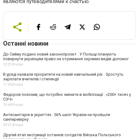
являются путеводителями к счастью.
Останні новини
До Сейму подано новий законопроєкт . У Польщі планують
повернути українцям право на отримання окремих видів допомог
12:27,
Вчора
В уряді назвали пріоритети на новий навчальний рік . Зростуть
зарплати вчителів і стипендії
11:59,
Вчора
Федоров пояснив, що потрібно змінити в мобілізації . «200+ тисяч у
СЗЧ»
10:44,
Вчора
Антисанітарія в укриттях . 56% шкіл України не пройшли
санперевірку
09:21,
Вчора
Другий етап ексгумації останків солдатів Війська Польського