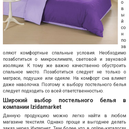
о
в
ы
й
со
н
по
зв
оляют комфортные спальные условия. Необходимо
позаботиться о микроклимате, световой и звуковой
изоляции. К тому же важно качественно обустроить
спальное место. Позаботиться следует не только о
матрасе, подушке или одеяле. На комфорт сна влияет
даже наволочка. Поэтому к выбору постельного белья
следует подходить со всей ответственностью.
Широкий выбор постельного белья в
компании Izidamarket
Данную продукцию можно легко найти в любом
магазине текстиля. Однако проще и выгоднее делать
заказ через Интернет. Тем более что в
online
-каталогах