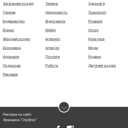
Загальний розділ
Техніка
Здоров'я
Туризм
Нерухомість
Транспорт
Будівництво
Відпочинок
Розваги
Бізнес
Меблі
Спорт
Жіночий розділ
Інтернет
Культура
Економіка
Інтер'єр
Мода
Кулінарія
Послуги
Родина
Подорожі
Робота
Дитячий розділ
Реклама
Реклама на сайті
Франшиза "CitySites"