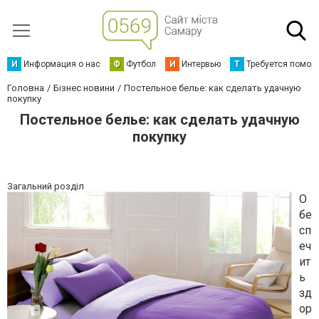
И
Информация о нас
Ф
Футбол
И
Интервью
Т
Требуется помощ
Головна
Бізнес новини
Постельное белье: как сделать удачную
покупку
Постельное белье: как сделать удачную
покупку
Загальний розділ
О
бе
сп
еч
ит
ь
зд
ор