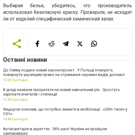
Выбирая белье, убедитесь, что производитель
использовал безопасную краску. Проверьте, не исходит
ли от изделий специфический химический запах.
Останні новини
До Сейму подано новий законопроєкт . У Польщі планують
повернути українцям право на отримання окремих видів допомог
12:27,
Сьогодні
В уряді назвали пріоритети на новий навчальний рік . Зростуть
зарплати вчителів і стипендії
11:59,
Сьогодні
Федоров пояснив, що потрібно змінити в мобілізації . «200+ тисяч у
СЗЧ»
10:44,
Сьогодні
Антисанітарія в укриттях . 56% шкіл України не пройшли
санперевірку