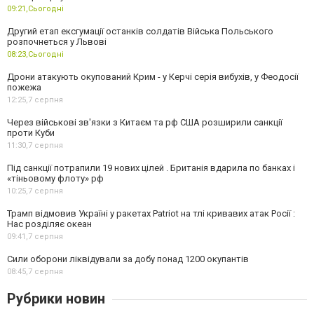
09:21,
Сьогодні
Другий етап ексгумації останків солдатів Війська Польського
розпочнеться у Львові
08:23,
Сьогодні
Дрони атакують окупований Крим - у Керчі серія вибухів, у Феодосії
пожежа
12:25,
7 серпня
Через військові зв'язки з Китаєм та рф США розширили санкції
проти Куби
11:30,
7 серпня
Під санкції потрапили 19 нових цілей . Британія вдарила по банках і
«тіньовому флоту» рф
10:25,
7 серпня
Трамп відмовив Україні у ракетах Patriot на тлі кривавих атак Росії :
Нас розділяє океан
09:41,
7 серпня
Сили оборони ліквідували за добу понад 1200 окупантів
08:45,
7 серпня
Рубрики новин