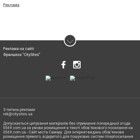
Реклама
Реклама на сайті
Франшиза "CitySites"
З питань реклами:
rek@citysites.ua
Допускається цитування матеріалів без отримання попередньої згоди
0569.com.ua за умови розміщення в тексті обов'язкового посилання на
0569.com.ua - Сайт міста Самару. Для інтернет-видань обов'язкове
розміщення прямого, відкритого для пошукових систем гіперпосилання