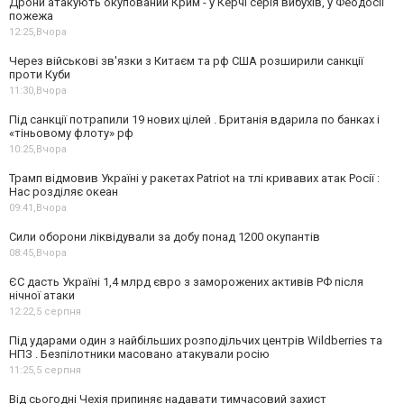
Дрони атакують окупований Крим - у Керчі серія вибухів, у Феодосії
пожежа
12:25,
Вчора
Через військові зв'язки з Китаєм та рф США розширили санкції
проти Куби
11:30,
Вчора
Під санкції потрапили 19 нових цілей . Британія вдарила по банках і
«тіньовому флоту» рф
10:25,
Вчора
Трамп відмовив Україні у ракетах Patriot на тлі кривавих атак Росії :
Нас розділяє океан
09:41,
Вчора
Сили оборони ліквідували за добу понад 1200 окупантів
08:45,
Вчора
ЄС дасть Україні 1,4 млрд євро з заморожених активів РФ після
нічної атаки
12:22,
5 серпня
Під ударами один з найбільших розподільчих центрів Wildberries та
НПЗ . Безпілотники масовано атакували росію
11:25,
5 серпня
Від сьогодні Чехія припиняє надавати тимчасовий захист