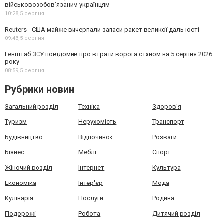
військовозобов’язаним українцям
10:28,
5 серпня
Reuters - США майже вичерпали запаси ракет великої дальності
09:43,
5 серпня
Генштаб ЗСУ повідомив про втрати ворога станом на 5 серпня 2026
року
08:59,
5 серпня
Рубрики новин
Загальний розділ
Техніка
Здоров'я
Туризм
Нерухомість
Транспорт
Будівництво
Відпочинок
Розваги
Бізнес
Меблі
Спорт
Жіночий розділ
Інтернет
Культура
Економіка
Інтер'єр
Мода
Кулінарія
Послуги
Родина
Подорожі
Робота
Дитячий розділ