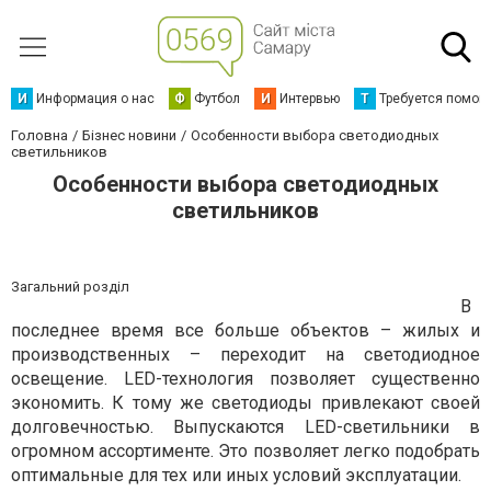
И
Информация о нас
Ф
Футбол
И
Интервью
Т
Требуется помощ
Головна
Бізнес новини
Особенности выбора светодиодных
светильников
Особенности выбора светодиодных
светильников
Загальний розділ
В
последнее время все больше объектов – жилых и
производственных – переходит на светодиодное
освещение.
LED
-технология позволяет существенно
экономить. К тому же светодиоды привлекают своей
долговечностью. Выпускаются
LED
-светильники в
огромном ассортименте. Это позволяет легко подобрать
оптимальные для тех или иных условий эксплуатации.