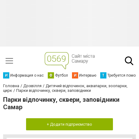
И
Информация о нас
Ф
Футбол
И
Интервью
Т
Требуется помощ
Головна
Дозвілля
Дитячий відпочинок, аквапарки, зоопарки,
цирк
Парки відпочинку, сквери, заповідники
Парки відпочинку, сквери, заповідники
Самар
+ Додати підприємство