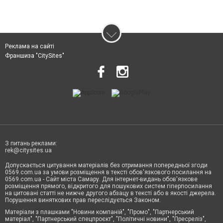
Реклама на сайті
Франшиза "CitySites"
З питань реклами:
rek@citysites.ua
Допускається цитування матеріалів без отримання попередньої згоди
0569.com.ua за умови розміщення в тексті обов'язкового посилання на
0569.com.ua - Сайт міста Самару. Для інтернет-видань обов'язкове
розміщення прямого, відкритого для пошукових систем гіперпосилання
на цитовані статті не нижче другого абзацу в тексті або в якості джерела.
Порушення виняткових прав переслідується Законом.
Матеріали з плашками "Новини компаній", "Промо", "Партнерський
матеріал", "Партнерський спецпроєкт", "Політичні новини", "Пресреліз",