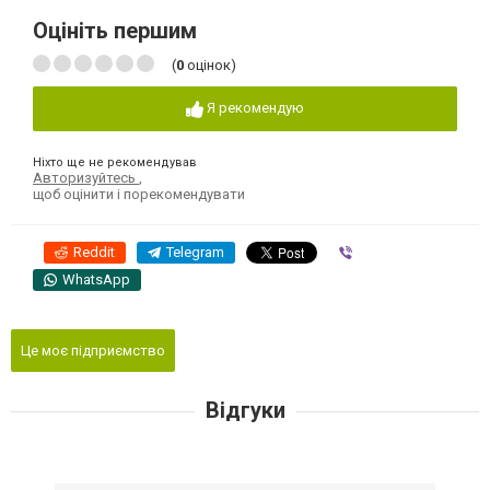
Оцініть першим
(
0
оцінок)
Я рекомендую
Ніхто ще не рекомендував
Авторизуйтесь
,
щоб оцінити і порекомендувати
Reddit
Telegram
Viber
WhatsApp
Це моє підприємство
Відгуки