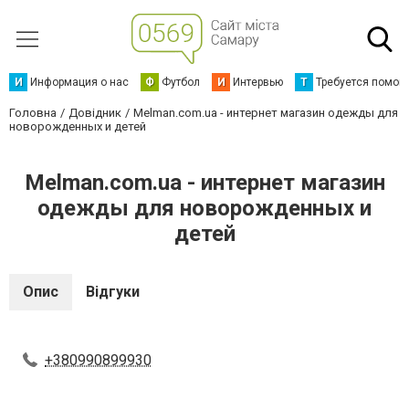
И
Информация о нас
Ф
Футбол
И
Интервью
Т
Требуется помощ
Головна
Довідник
Melman.com.ua - интернет магазин одежды для
новорожденных и детей
Melman.com.ua - интернет магазин
одежды для новорожденных и
детей
Опис
Відгуки
+380990899930