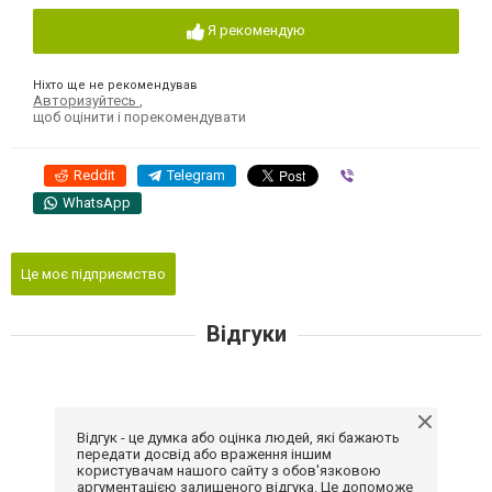
Я рекомендую
Ніхто ще не рекомендував
Авторизуйтесь
,
щоб оцінити і порекомендувати
Reddit
Telegram
Viber
WhatsApp
Це моє підприємство
Відгуки
Відгук - це думка або оцінка людей, які бажають
передати досвід або враження іншим
користувачам нашого сайту з обов'язковою
аргументацією залишеного відгука. Це допоможе