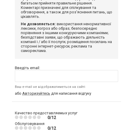
багатьом прийняти правильне рішення.
Коментарі призначені для спілкування та
обговорення, а також для роз'яснення питань, що
цікавлять.
Не дозволяється:
використання ненормативної
лексики, погроз або образ; безпосереднє
порівняння з іншими конкуруючими компаніями;
безпідставні заяви, що ображають діяльність
компанії і / або її послуги; розміщення посилань на
сторонні інтернет-ресурси; реклама та
самореклама.
Введіть email:
Ваш e-mail не відображатиметься на сайті
або
Авторизуйтесь
для написання відгуку
Качество предоставляемых услуг
0/12
Обслуговування
0/12