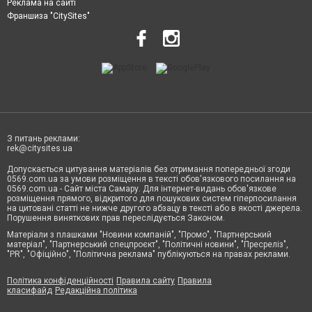
Реклама на сайті
Франшиза "CitySites"
З питань реклами:
rek@citysites.ua
Допускається цитування матеріалів без отримання попередньої згоди
0569.com.ua за умови розміщення в тексті обов'язкового посилання на
0569.com.ua - Сайт міста Самару. Для інтернет-видань обов'язкове
розміщення прямого, відкритого для пошукових систем гіперпосилання
на цитовані статті не нижче другого абзацу в тексті або в якості джерела.
Порушення виняткових прав переслідується Законом.
Матеріали з плашками "Новини компаній", "Промо", "Партнерський
матеріал", "Партнерський спецпроєкт", "Політичні новини", "Пресреліз",
"PR", "Офіційно", "Політична реклама" публікуються на правах реклами.
Політика конфіденційності
Правила сайту
Правила
класифайд
Редакційна політика