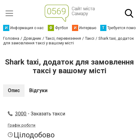
И
Информация о нас
Ф
Футбол
И
Интервью
Т
Требуется помощ
Головна
Довідник
Таксі, перевезення
Таксі
Shark taxi, додаток
для замовлення таксі у вашому місті
Shark taxi, додаток для замовлення
таксі у вашому місті
Опис
Відгуки
3000
- Заказать такси
Графік роботи
Цілодобово