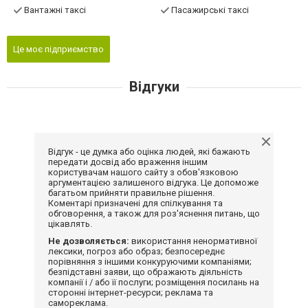
Вантажні таксі
Пасажирські таксі
Це моє підприємство
Відгуки
Відгук - це думка або оцінка людей, які бажають
передати досвід або враження іншим
користувачам нашого сайту з обов'язковою
аргументацією залишеного відгука. Це допоможе
багатьом прийняти правильне рішення.
Коментарі призначені для спілкування та
обговорення, а також для роз'яснення питань, що
цікавлять.
Не дозволяється:
використання ненормативної
лексики, погроз або образ; безпосереднє
порівняння з іншими конкуруючими компаніями;
безпідставні заяви, що ображають діяльність
компанії і / або її послуги; розміщення посилань на
сторонні інтернет-ресурси; реклама та
самореклама.