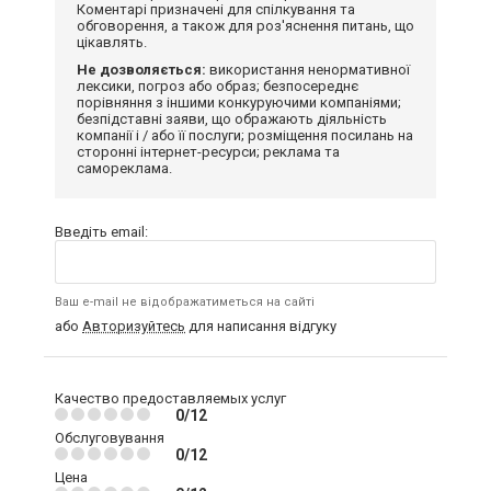
Коментарі призначені для спілкування та
обговорення, а також для роз'яснення питань, що
цікавлять.
Не дозволяється:
використання ненормативної
лексики, погроз або образ; безпосереднє
порівняння з іншими конкуруючими компаніями;
безпідставні заяви, що ображають діяльність
компанії і / або її послуги; розміщення посилань на
сторонні інтернет-ресурси; реклама та
самореклама.
Введіть email:
Ваш e-mail не відображатиметься на сайті
або
Авторизуйтесь
для написання відгуку
Качество предоставляемых услуг
0/12
Обслуговування
0/12
Цена