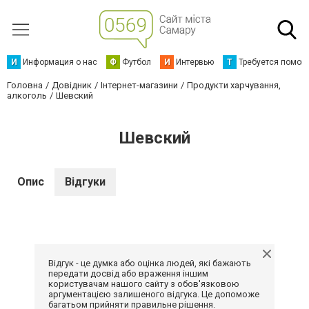
И
Информация о нас
Ф
Футбол
И
Интервью
Т
Требуется помощ
Головна
Довідник
Інтернет-магазини
Продукти харчування,
алкоголь
Шевский
Шевский
Опис
Відгуки
Відгук - це думка або оцінка людей, які бажають
передати досвід або враження іншим
користувачам нашого сайту з обов'язковою
аргументацією залишеного відгука. Це допоможе
багатьом прийняти правильне рішення.